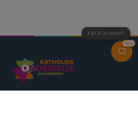
Kan ik je helpen?
bèta
SNEL NAAR
CONTACT
NIEUWSBRIEF