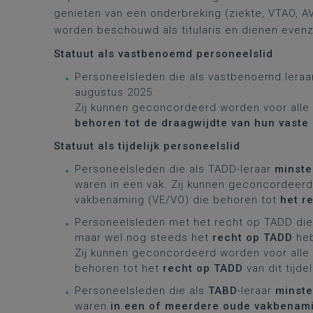
genieten van een onderbreking (ziekte, VTAO, A
worden beschouwd als titularis en dienen eve
Statuut als vastbenoemd personeelslid
Personeelsleden die als vastbenoemd lera
augustus 2025.
Zij kunnen geconcordeerd worden
voor all
behoren tot de draagwijdte van hun vaste
Statuut als tijdelijk personeelslid
Personeelsleden die als TADD-leraar
minste
waren in een vak. Zij kunnen geconcordeer
vakbenaming (VE/VO) die behoren tot
het r
Personeelsleden met het recht op TADD di
maar wel nog steeds het
recht op TADD
heb
Zij kunnen geconcordeerd worden voor alle
behoren tot het
recht op TADD
van dit tijde
Personeelsleden die als
TABD
-leraar
minste
waren
in een of meerdere oude vakbenam