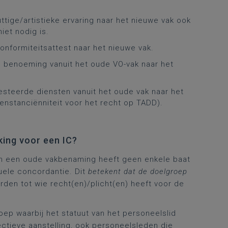
ttige/artistieke ervaring naar het nieuwe vak ook
et nodig is.
onformiteitsattest naar het nieuwe vak.
e benoeming vanuit het oude VO-vak naar het
esteerde diensten vanuit het oude vak naar het
enstanciënniteit voor het recht op TADD).
ing voor een IC?
an een oude vakbenaming heeft geen enkele baat
uele concordantie. Dit
betekent dat de doelgroep
rden tot wie recht(en)/plicht(en) heeft voor de
oep waarbij het statuut van het personeelslid
ectieve aanstelling, ook personeelsleden die