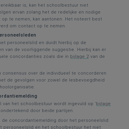
bereikbaar is, kan het schoolbestuur niet
lgen ervan zolang het de redelijke en nodige
t op te nemen, kan aantonen. Het noteert best
werd om contact op te nemen.
personeelsleden
et personeelslid en duidt hierbij op de
n van de voorliggende suggestie. Hierbij kan er
uele concordanties zoals die in
bijlage 2
van de
en consensus over de individueel te concorderen
 met de gevolgen voor zowel de lesbevoegdheid
hoolorganisatie.
cordantiemelding
 van het schoolbestuur wordt ingevuld op ‘
bijlage
ondertekend door beide partijen.
n de concordantiemelding door het personeelslid
het personeelslid en het schoolbestuur het niet