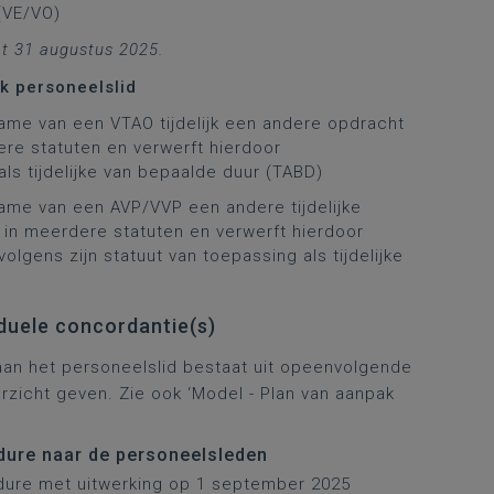
(VE/VO)
et 31 augustus 2025.
jk personeelslid
ame van een VTAO tijdelijk een andere opdracht
ere statuten en verwerft hierdoor
s tijdelijke van bepaalde duur (TABD)
ame van een AVP/VVP een andere tijdelijke
d in meerdere statuten en verwerft hierdoor
gens zijn statuut van toepassing als tijdelijke
duele concordantie(s)
aan het personeelslid bestaat uit opeenvolgende
zicht geven. Zie ook ‘Model - Plan van aanpak
edure naar de personeelsleden
dure met uitwerking op 1 september 2025