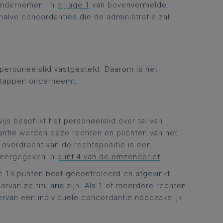
 ondernemen. In
bijlage 1
van bovenvermelde
halve concordanties die de administratie zal
 personeelslid vastgesteld. Daarom is het
 stappen onderneemt.
js beschikt het personeelslid over tal van
antie worden deze rechten en plichten van het
overdracht van de rechtspositie is een
weergegeven in
punt 4 van de omzendbrief
.
e 13 punten best gecontroleerd en afgevinkt
van ze titularis zijn. Als 1 of meerdere rechten
ervan een individuele concordantie noodzakelijk.