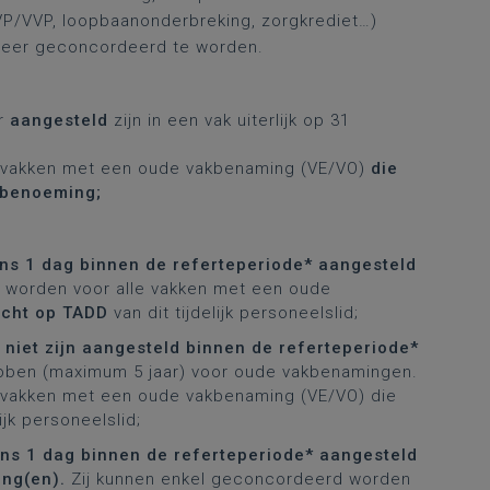
VP/VVP, loopbaanonderbreking, zorgkrediet…)
nzeer geconcordeerd te worden.
ar
aangesteld
zijn in een vak uiterlijk op 31
e vakken met een oude vakbenaming (VE/VO)
die
 benoeming;
ns 1 dag binnen de referteperiode* aangesteld
d worden voor alle vakken met een oude
echt op TADD
van dit tijdelijk personeelslid;
e
niet zijn aangesteld binnen de referteperiode*
ben (maximum 5 jaar) voor oude vakbenamingen.
 vakken met een oude vakbenaming (VE/VO) die
lijk personeelslid;
ns 1 dag binnen de referteperiode* aangesteld
ing(en).
Zij kunnen enkel geconcordeerd worden