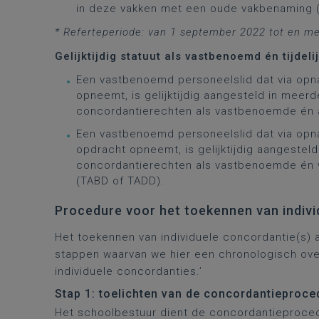
in deze vakken met een oude vakbenaming 
* Referteperiode: van 1 september 2022 tot en m
Gelijktijdig statuut als vastbenoemd én tijdeli
Een vastbenoemd personeelslid dat via opn
opneemt, is gelijktijdig aangesteld in meerd
concordantierechten als vastbenoemde én al
Een vastbenoemd personeelslid dat via opn
opdracht opneemt, is gelijktijdig aangestel
concordantierechten als vastbenoemde én vol
(TABD of TADD).
Procedure voor het toekennen van indivi
Het toekennen van individuele concordantie(s) 
stappen waarvan we hier een chronologisch over
individuele concordanties.’
Stap 1: toelichten van de concordantieproc
Het schoolbestuur dient de concordantieproce