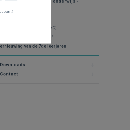
ernisering secundair onderwijs -
volgen
ccount?
oncordantie
Ambtshalve concordantie (AC)
Individuele concordantie (IC)
ernieuwing van de 7de leerjaren
Downloads
Contact