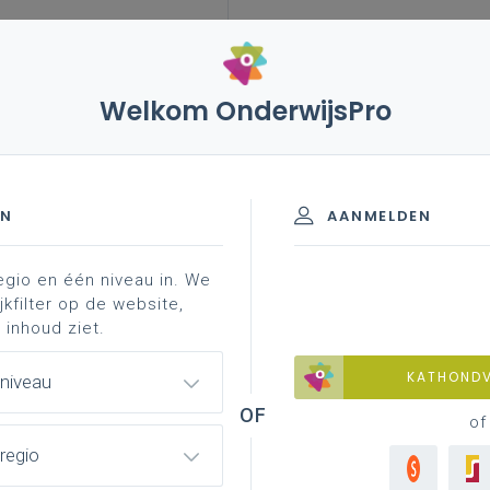
Welkom OnderwijsPro
rd personeel
ambten, vakken en
erwijs - gevolgen
aamheidsbewijzen
EN
AANMELDEN
egio en één niveau in. We
en
modernisering secundair onderwijs - gevolgen
jkfilter op de website,
 inhoud ziet.
KATHOND
 niveau
derwijs - gevolgen
of
regio
nderwijs wordt sinds 2019 stapsgewijs
het personeel zijn er nog
twee