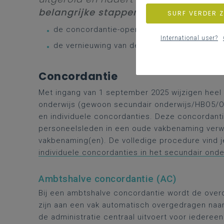
belangrijke stappen
te realiseren:
SURF VERDER 
de concordantie-operatie als gevolg van de 
International user?
de vernieuwing van de 7de leerjaren
Concordantie
Met ingang van 1 september 2025 wijzigen heel 
onderwijs (gewoon secundair onderwijs/HBO5/OV
en individuele concordanties. Deze concordanti
personeelsleden in een oude vakbenaming verw
vakbenaming(en). De volledige procedure vind 
individuele concordanties in het secundair ond
Ambtshalve concordantie (AC)
Bij een ambtshalve concordantie wordt de over
zijn aan een vak automatisch overgedragen naar
de administratie centraal uitvoert voor iederee