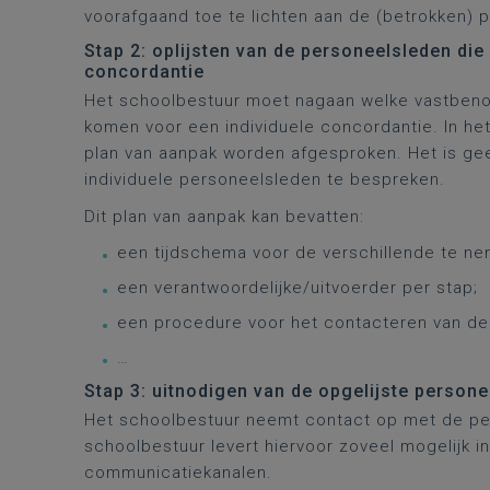
voorafgaand toe te lichten aan de (betrokken) 
Stap 2: oplijsten van de personeelsleden di
concordantie
Het schoolbestuur moet nagaan welke vastbenoe
komen voor een individuele concordantie. In he
plan van aanpak worden afgesproken. Het is gee
individuele personeelsleden te bespreken.
Dit plan van aanpak kan bevatten:
een tijdschema voor de verschillende te n
een verantwoordelijke/uitvoerder per stap;
een procedure voor het contacteren van d
…
Stap 3: uitnodigen van de opgelijste person
Het schoolbestuur neemt contact op met de per
schoolbestuur levert hiervoor zoveel mogelijk i
communicatiekanalen.