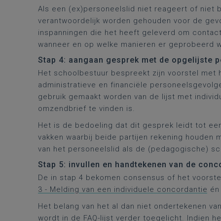
Als een (ex)personeelslid niet reageert of niet 
verantwoordelijk worden gehouden voor de gevo
inspanningen die het heeft geleverd om contac
wanneer en op welke manieren er geprobeerd 
Stap 4: aangaan gesprek met de opgelijste 
Het schoolbestuur bespreekt zijn voorstel met h
administratieve en financiële personeelsgevolge
gebruik gemaakt worden van de lijst met individ
omzendbrief te vinden is.
Het is de bedoeling dat dit gesprek leidt tot e
vakken waarbij beide partijen rekening houden
van het personeelslid als de (pedagogische) sc
Stap 5: invullen en handtekenen van de con
De in stap 4 bekomen consensus of het voorstel
3 - Melding van een individuele concordantie
én 
Het belang van het al dan niet ondertekenen va
wordt in de FAQ-lijst verder toegelicht. Indien 