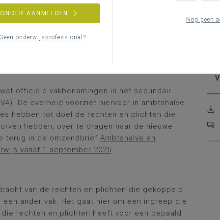
Mod
ge
ZONDER AANMELDEN
Nog geen a
actualisatie van de officiële vakbenamingen
C
Geen onderwijsprofessional?
V
wat officiële vakbenamingen in het secundair
4). De overheid voorziet hiervoor in ambtshalve
es hebben tot doel de rechten en plichten die
orven hebben, over te dragen naar de nieuwe
je terug in de omzendbrief
Ambtshalve en
erwijs vanaf 1 september 2025
.
dracht van de rechten en plichten die gekoppeld
 een ander vak. Het gaat hier om een ingreep die
n die rechten en plichten heeft voor een bepaald