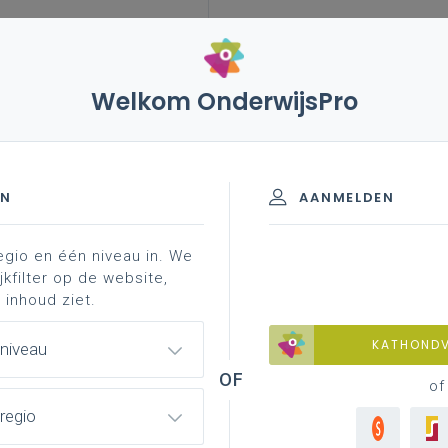
Welkom OnderwijsPro
storaal
inspirerend materiaal
advent 2024: het
EN
AANMELDEN
egio en één niveau in. We
rlies
bezinning voor leerlingen
jkfilter op de website,
 inhoud ziet.
KATHOND
 niveau
ngevat op 1 A4
of
regio