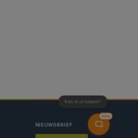
Kan ik je helpen?
bèta
NIEUWSBRIEF