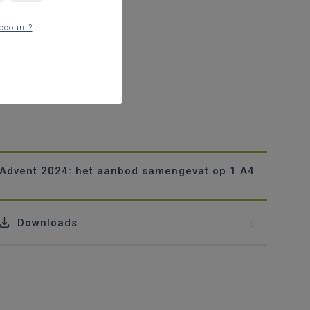
ccount?
Advent 2024: het aanbod samengevat op 1 A4
Downloads