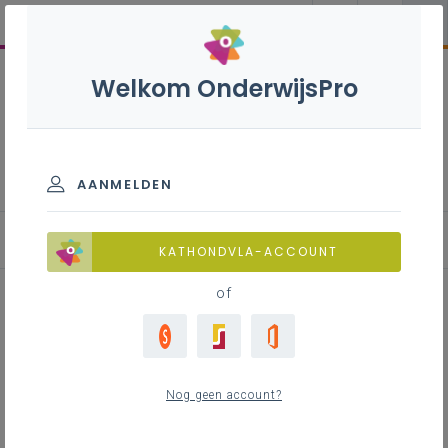
Welkom OnderwijsPro
Onthaal en recreatie S -
3de graad - A-finaliteit
AANMELDEN
KATHONDVLA-ACCOUNT
of
Werkplekleren in de
studierichting onthaal en
Nog geen account?
recreatie