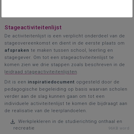
Algemene informatie over stage en werkplekleren
vind je op de PRO.-pagina
Stage en werkplekleren
.
Stageactiviteitenlijst
De activiteitenlijst is een verplicht onderdeel van de
stageovereenkomst en dient in de eerste plaats om
afspraken
te maken tussen school, leerling en
stagegever. Om tot een stageactiviteitenlijst te
komen zien we drie stappen zoals beschreven in de
leidraad stageactiviteitenlijsten
.
Dit is een
inspiratiedocument
opgesteld door de
pedagogische begeleiding op basis waarvan scholen
verder aan de slag kunnen gaan om tot een
individuele activiteitenlijst te komen die bijdraagt aan
de realisatie van de leerplandoelen.
Werkplekleren in de studierichting onthaal en
recreatie
96KB word