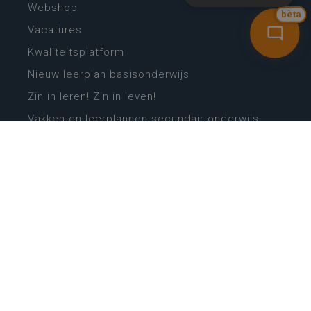
Webshop
bèta
Vacatures
Kwaliteitsplatform
Nieuw leerplan basisonderwijs
Zin in leren! Zin in leven!
Vakken en leerplannen secundair onderwijs
Lessentabellen secundair onderwijs
Digitale transformatie
Schoolkalender
Scholenzoeker
Algemene website
CONTACT