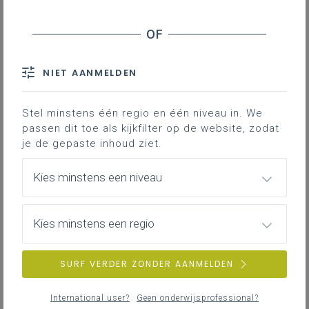
Inhoudstafel
Stage
NIET AANMELDEN
Downloads
Stel minstens één regio en één niveau in. We
passen dit toe als kijkfilter op de website, zodat
Je vindt hier adviezen en documenten die
je de gepaste inhoud ziet.
je ondersteunen bij het organiseren en
begeleiden van werkplekleren in de
Kies minstens een niveau
studierichting onthaal en recreatie.
Kies minstens een regio
Gekoppelde leerplannen
SURF VERDER ZONDER AANMELDEN
Stage
International user?
Geen onderwijsprofessional?