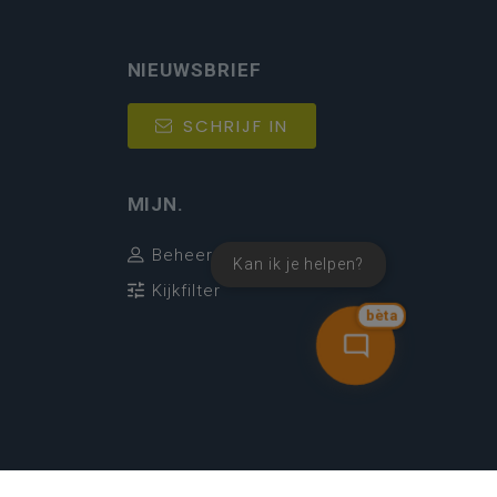
NIEUWSBRIEF
SCHRIJF IN
MIJN.
Beheer
Kan ik je helpen?
Kijkfilter
bèta