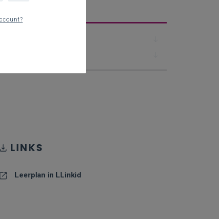
erplan
ccount?
Downloads
Contact
LINKS
Leerplan in LLinkid