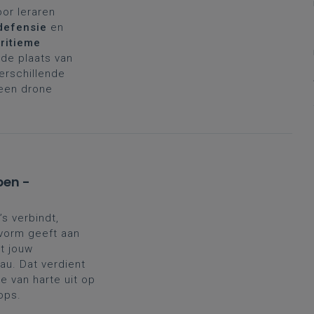
oor leraren
defensie
en
ritieme
de plaats van
verschillende
 een drone
pen -
’s verbindt,
 vorm geeft aan
t jouw
au. Dat verdient
 van harte uit op
ops.