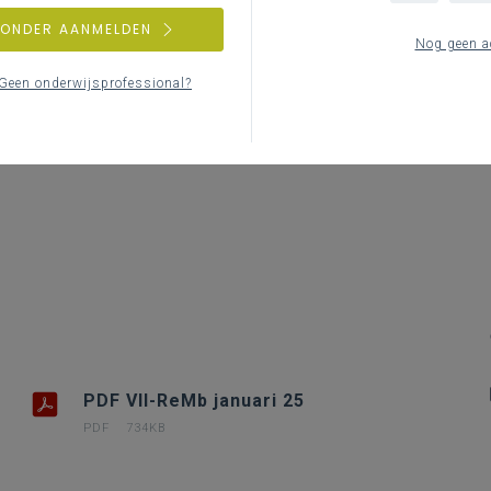
Le
ZONDER AANMELDEN
Nog geen a
Geen onderwijsprofessional?
PDF VII-ReMb januari 25
PDF
734KB