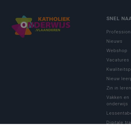
SNEL NA
Profession
Nieuws
Webshop
Vacatures
Kwaliteits
Nieuw leer
Zin in leren
Vakken en 
onderwijs
Lessentabe
Digitale tr