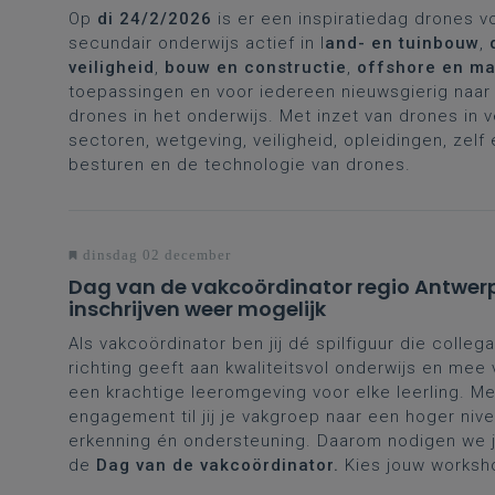
Op
di 24/2/2026
is er een inspiratiedag drones v
secundair onderwijs actief in l
and- en tuinbouw
,
veiligheid
,
bouw en constructie
,
offshore en ma
toepassingen en voor iedereen nieuwsgierig naar 
drones in het onderwijs. Met inzet van drones in 
sectoren, wetgeving, veiligheid, opleidingen, zelf
besturen en de technologie van drones.
dinsdag 02 december
Dag van de vakcoördinator regio Antwer
inschrijven weer mogelijk
Als vakcoördinator ben jij dé spilfiguur die collega
richting geeft aan kwaliteitsvol onderwijs en mee
een krachtige leeromgeving voor elke leerling. Me
engagement til jij je vakgroep naar een hoger nive
erkenning én ondersteuning. Daarom nodigen we je
de
Dag van de vakcoördinator.
Kies jouw worksh