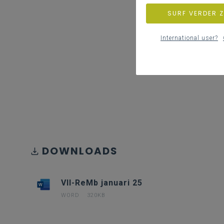
SURF VERDER 
International user?
DOWNLOADS
VII-ReMb januari 25
WORD
320KB