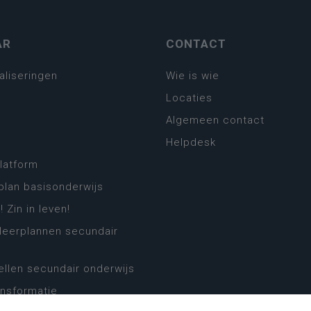
AR
CONTACT
aliseringen
Wie is wie
Locaties
Algemeen contact
Helpdesk
platform
plan basisonderwijs
! Zin in leven!
leerplannen secundair
llen secundair onderwijs
ansformatie