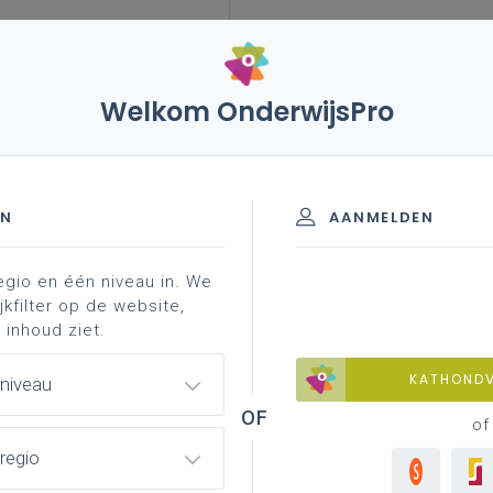
Welkom OnderwijsPro
leerplannen
vakken en leerplannen 7de leerjaar
 - 7de leerjaar
EN
AANMELDEN
egio en één niveau in. We
materiaal
achtergrond
professionalisering
jkfilter op de website,
 inhoud ziet.
KATHOND
 niveau
of
regio
n het leerplan