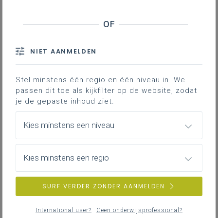
Stage en werkplekleren
Inspiratie krachtlijn Zinrijk en geïnspireerd
Laat je via bronnen en voorbeelden inspireren om
Veiligheid
met de leerplandoelen uit deze krachtlijn (LPD 1+
en 2+) aan de slag te gaan.
NIET AANMELDEN
ZOEKEN
Stel minstens één regio en één niveau in. We
MEER INSPIRATIE OVER LEERPLANNEN HEEN
passen dit toe als kijkfilter op de website, zodat
je de gepaste inhoud ziet.
Kies minstens een niveau
Kies minstens een regio
SURF VERDER ZONDER AANMELDEN
International user?
Geen onderwijsprofessional?