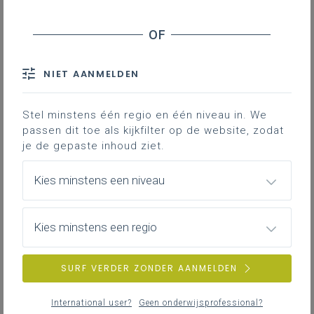
evalueren?
Moeten de doelen onder de rubriek
kwaliteitsvol en veilig handelen en
NIET AANMELDEN
ondersteunende technieken in STEM
afzonderlijk aangeboden en geëvalueerd
worden?
Stel minstens één regio en één niveau in. We
passen dit toe als kijkfilter op de website, zodat
je de gepaste inhoud ziet.
Kies minstens een niveau
NIEUWS
ALLE NIEUWS
Kies minstens een regio
vrijdag 13 februari
SURF VERDER ZONDER AANMELDEN
Extern initiatief: STEMinars
International user?
Geen onderwijsprofessional?
iSTEM en STEM voor de Basis organiseren dit jaar