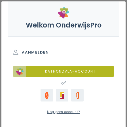
Welkom OnderwijsPro
Filter
Mecanicien tuin-, park- en
bosmachines - 7de
leerjaar
AANMELDEN
Alle
3
FAQ
KATHONDVLA-ACCOUNT
Begeleiding
0
of
Leerplaninhoud
3
Waar vind ik “stage” terug in het leerplan?
Minimale materiële vereisten
0
Nog geen account?
Mag ik als leraar meer aanbieden dan in het
leerplan is opgenomen en mag ik dit