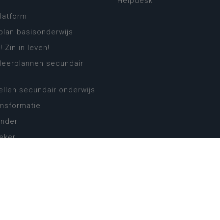
Helpdesk
platform
plan basisonderwijs
! Zin in leven!
leerplannen secundair
llen secundair onderwijs
ansformatie
ender
eker
website
cy
Cookie-instellingen