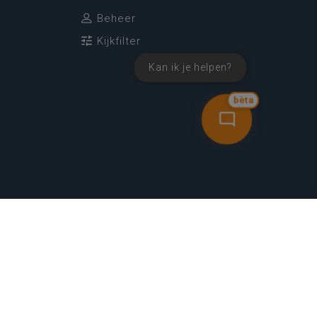
Beheer
Kijkfilter
Kan ik je helpen?
bèta