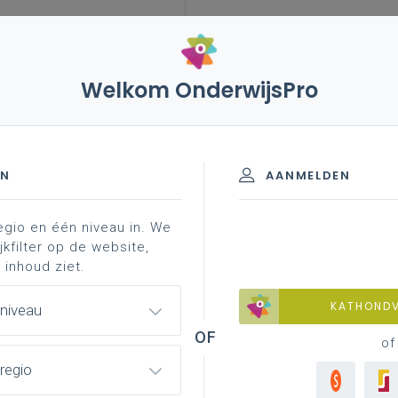
Welkom OnderwijsPro
leerplannen
vakken en leerplannen 7de leerjaar
inspirerend materiaal
end leerplan - 7de leerjaar
EN
AANMELDEN
egio en één niveau in. We
materiaal
professionalisering
jkfilter op de website,
 inhoud ziet.
KATHOND
 niveau
of
regio