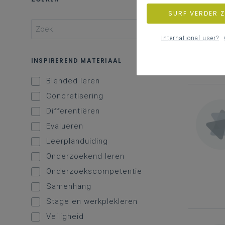
SURF VERDER 
International user?
INSPIREREND MATERIAAL
Blended leren
Concretisering
Differentiëren
Evalueren
Leerplanduiding
Onderzoekend leren
Onderzoekscompetentie
Samenhang
Stage en werkplekleren
Veiligheid