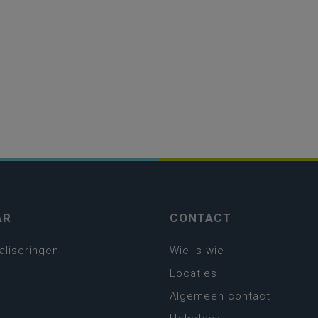
AR
CONTACT
aliseringen
Wie is wie
Locaties
Algemeen contact