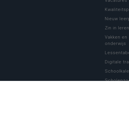
Vacatures
Kwaliteits
Nieuw leer
Zin in leren
Vakken en 
onderwijs
Lessentabe
Digitale tr
Schoolkal
Scholenzo
Algemene 
Disclaimer
Priva
Katholiek Onderwijs Vlaanderen
- © 2026