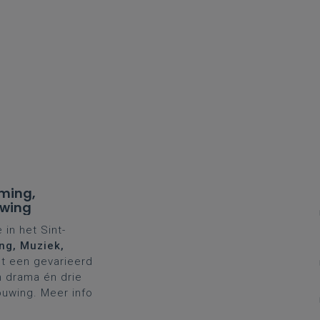
rming,
uwing
in het Sint-
ng, Muziek,
t een gevarieerd
n drama én drie
uwing. Meer info