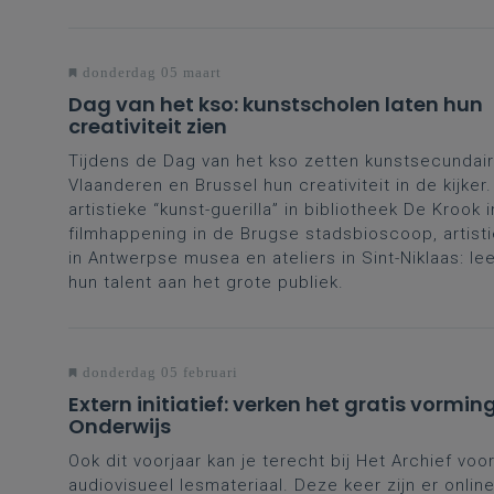
donderdag 05 maart
Dag van het kso: kunstscholen laten hun
creativiteit zien
Tijdens de Dag van het kso zetten kunstsecundair
Vlaanderen en Brussel hun creativiteit in de kijker
artistieke “kunst-guerilla” in bibliotheek De Krook 
filmhappening in de Brugse stadsbioscoop, artisti
in Antwerpse musea en ateliers in Sint-Niklaas: le
hun talent aan het grote publiek.
donderdag 05 februari
Extern initiatief: verken het gratis vorm
Onderwijs
Ook dit voorjaar kan je terecht bij Het Archief vo
audiovisueel lesmateriaal. Deze keer zijn er onlin