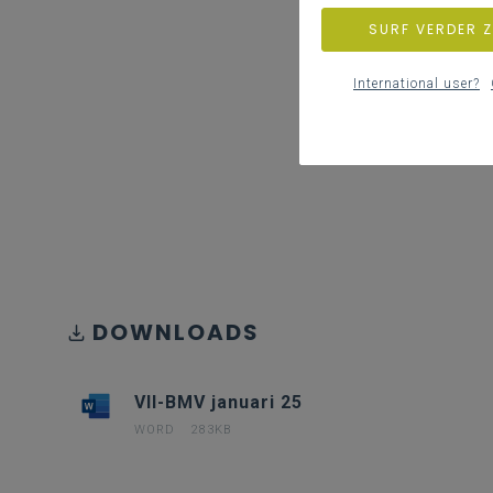
SURF VERDER 
International user?
DOWNLOADS
VII-BMV januari 25
WORD
283KB