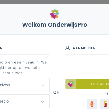
Welkom OnderwijsPro
leerplannen
vakken en leerplannen 7de leerjaar
ng - 7de leerjaar
EN
AANMELDEN
egio en één niveau in. We
jkfilter op de website,
 inhoud ziet.
KATHOND
 niveau
of
regio
n het leerplan