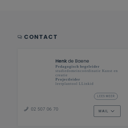
CONTACT
Henk
de Baene
Pedagogisch begeleider
studiedomeincoördinatie Kunst en
creatie
Projectleider
leerplantool LLinkid
secundair onderwijs -
Vlaanderenbreed
LEES MEER
Ontwikkeling klas en school
02 507 06 70
MAIL