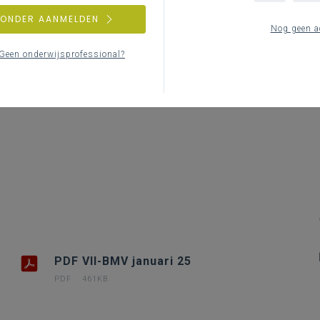
Le
ZONDER AANMELDEN
Nog geen a
Geen onderwijsprofessional?
PDF VII-BMV januari 25
PDF
461KB