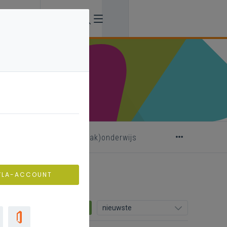
fiches taalgericht (vak)onderwijs
VLA-ACCOUNT
0
nieuwste