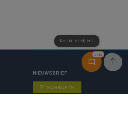
Kan ik je helpen?
bèta
NIEUWSBRIEF
SCHRIJF IN
MIJN.
Beheer