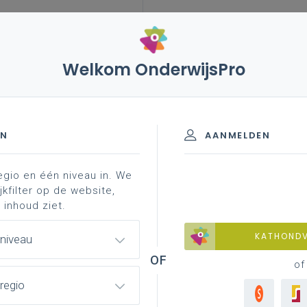
Welkom OnderwijsPro
ch-didactisch beleid
taalgericht vakonderwijs
nieuws
gericht vakonderwijs
EN
AANMELDEN
egio en één niveau in. We
ol?
2 hoe een taalbeleid implementeren in je school?
jkfilter op de website,
 inhoud ziet.
KATHOND
 niveau
of
regio