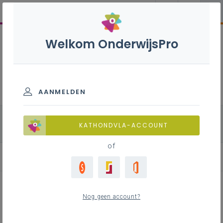
Welkom OnderwijsPro
Natuurwetenschappen
B+ - 2de graad - D-
finaliteit
AANMELDEN
alle onderdelen
Chemie
Fysica
KATHONDVLA-ACCOUNT
Biologie
of
Nog geen account?
Samenhang tussen leerplannen