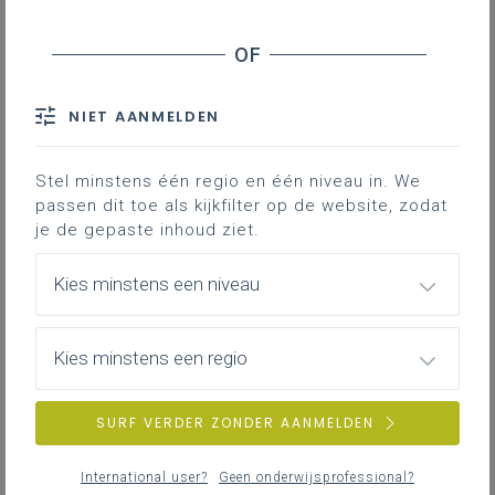
natuurwetenschappen en
leerplannen wiskunde tweede
graad D-finaliteit
NIET AANMELDEN
Inhoudstafel
Stel minstens één regio en één niveau in. We
passen dit toe als kijkfilter op de website, zodat
je de gepaste inhoud ziet.
Gekoppelde leerplannen
Kies minstens een niveau
Kies minstens een regio
SURF VERDER ZONDER AANMELDEN
International user?
Geen onderwijsprofessional?