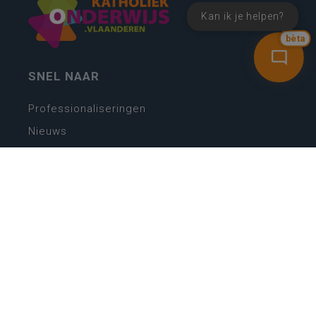
Kan ik je helpen?
bèta
SNEL NAAR
Professionaliseringen
Nieuws
Webshop
Vacatures
Kwaliteitsplatform
Nieuw leerplan basisonderwijs
Zin in leren! Zin in leven!
Vakken en leerplannen secundair onderwijs
Lessentabellen secundair onderwijs
Digitale transformatie