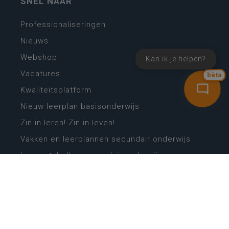
SNEL NAAR
Professionaliseringen
Nieuws
Webshop
Kan ik je helpen?
Vacatures
bèta
Kwaliteitsplatform
Nieuw leerplan basisonderwijs
Zin in leren! Zin in leven!
Vakken en leerplannen secundair onderwijs
Lessentabellen secundair onderwijs
Digitale transformatie
Schoolkalender
Scholenzoeker
Algemene website