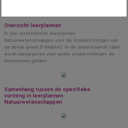
Samenhang in de derde graad
Overzicht leerplannen
Er zijn verschillende leerplannen
Natuurwetenschappen voor de studierichtingen van
de derde graad D-finaliteit. In de onderstaande tabel
wordt aangegeven voor welke studierichtingen de
leerplannen gelden.
Samenhang tussen de specifieke
vorming in leerplannen
Natuurwetenschappen