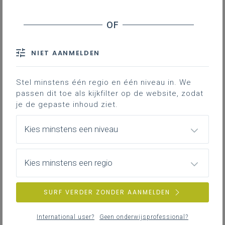
derde graad D-finaliteit
Inhoudstafel
NIET AANMELDEN
Samenhang met de tweede graad
Samenhang in de derde graad
Stel minstens één regio en één niveau in. We
passen dit toe als kijkfilter op de website, zodat
je de gepaste inhoud ziet.
Gekoppelde leerplannen
Kies minstens een niveau
Samenhang met de tweede
Kies minstens een regio
graad
Op basis van logische doorstroom in D-finaliteit
SURF VERDER ZONDER AANMELDEN
International user?
Geen onderwijsprofessional?