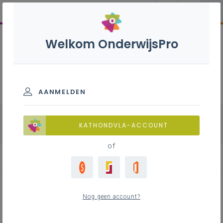
Welkom OnderwijsPro
Natuurwetenschappen B -
3de graad - D-finaliteit
AANMELDEN
alle onderdelen
Biologie
Fysica
KATHONDVLA-ACCOUNT
Chemie
of
Nog geen account?
Samenhang in leerplannen