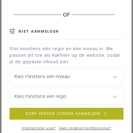
Doel
NIET AANMELDEN
De raad van bestuur bestuurt en zet de
beleidslijnen van Katholiek Onderwijs
Stel minstens één regio en één niveau in. We
Vlaanderen uit. Hij keurt het beleidsplan van
passen dit toe als kijkfilter op de website, zodat
onze netwerkorganisatie goed, bekrachtigt
je de gepaste inhoud ziet.
visiedocumenten en standpunten van onze
organisatie.
Kies minstens een niveau
Samenstelling
Kies minstens een regio
Conform artikel 20 van de statuten wordt de
raad van bestuur als volgt samengesteld:
SURF VERDER ZONDER AANMELDEN
§2 De raad van bestuur bestaat, vooreerst, uit:
International user?
Geen onderwijsprofessional?
de vertegenwoordigers van de leden die uit