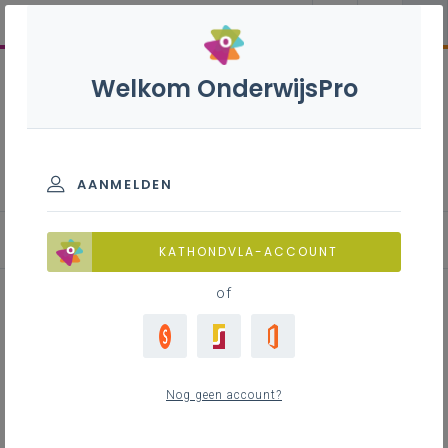
Welkom OnderwijsPro
Advies- en beslissingsstructuur
AANMELDEN
Raad van bestuur
KATHONDVLA-ACCOUNT
of
Inhoudstafel
Doel
Nog geen account?
Samenstelling
Commissies van de raad van bestuur