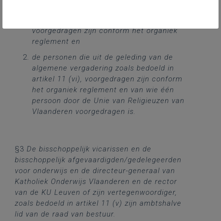
de geleding van de algemene vergadering
zoals bedoeld in artikel 11 (i),
voorgedragen zijn conform het organiek
reglement en
de personen die uit de geleding van de
algemene vergadering zoals bedoeld in
artikel 11 (vi), voorgedragen zijn conform
het organiek reglement en van wie één
persoon door de Unie van Religieuzen van
Vlaanderen voorgedragen is.
§3
De bisschoppelijk vicarissen en de
bisschoppelijk afgevaardigden/gedelegeerden
voor onderwijs en de directeur-generaal van
Katholiek Onderwijs Vlaanderen en de rector
van de KU Leuven of zijn vertegenwoordiger,
zoals bedoeld in artikel 11 (v) zijn ambtshalve
lid van de raad van bestuur.