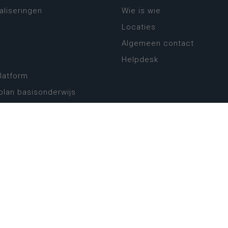
aliseringen
Wie is wie
Locaties
Algemeen contact
Helpdesk
platform
plan basisonderwijs
! Zin in leven!
leerplannen secundair
llen secundair onderwijs
ansformatie
ender
eker
website