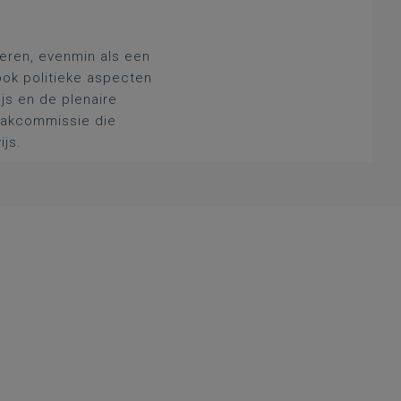
deren, evenmin als een
ook politieke aspecten
js en de plenaire
 vakcommissie die
ijs.