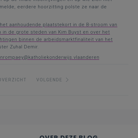
ermelde, eerdere hoorzitting polste ze naar de
 het aanhoudende plaatstekort in de B-stroom van
 in de grote steden van Kim Buyst en over het
htingen binnen de arbeidsmarktfinaliteit van het
ster Zuhal Demir.
vanrompaey@katholiekonderwijs.vlaanderen
OVERZICHT
VOLGENDE
OVER DEZE BLOG