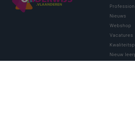
Profession
Nieuws
Webshop
Vacatures
Kwaliteits
Nieuw leer
Zin in leren
Vakken en 
onderwijs
Lessentabe
Digitale tr
Schoolkal
Scholenzo
Algemene 