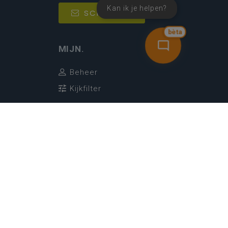
Kan ik je helpen?
SCHRIJF IN
bèta
MIJN.
Beheer
Kijkfilter