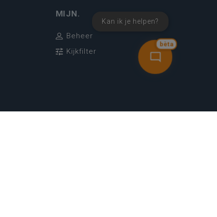
MIJN.
Kan ik je helpen?
Beheer
bèta
Kijkfilter