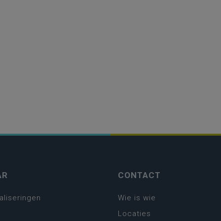
AR
CONTACT
aliseringen
Wie is wie
Locaties