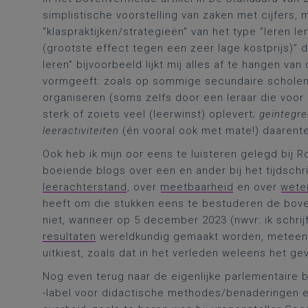
simplistische voorstelling van zaken met cijfers, 
“klaspraktijken/strategieën” van het type “leren l
(grootste effect tegen een zeer lage kostprijs)” 
leren” bijvoorbeeld lijkt mij alles af te hangen va
vormgeeft: zoals op sommige secundaire scholen g
organiseren (soms zelfs door een leraar die voor de
sterk of zoiets veel (leerwinst) oplevert;
geïntegre
leeractiviteiten
(én vooral ook met mate!) daarenteg
Ook heb ik mijn oor eens te luisteren gelegd bij R
boeiende blogs over een en ander bij het tijdschr
leerachterstand
, over
meetbaarheid
en over
wete
heeft om die stukken eens te bestuderen de bove
niet, wanneer op 5 december 2023 (nwvr: ik schr
resultaten
wereldkundig gemaakt worden, meteen 
uitkiest, zoals dat in het verleden weleens het ge
Nog even terug naar de eigenlijke parlementaire b
-label voor didactische methodes/benaderingen en 