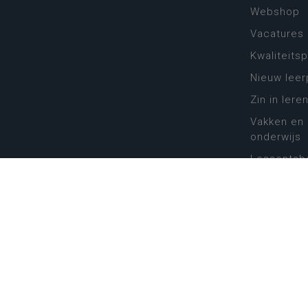
Webshop
Vacatures
Kwaliteits
Nieuw leer
Zin in leren
Vakken en 
onderwijs
Lessentabe
Digitale tr
Schoolkal
Scholenzo
Algemene 