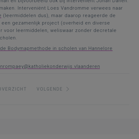
eman en bijvoorbeeld ook bij interveniënt Johan Danen:
e maken. Interveniënt Loes Vandromme verwees naar
e
(leermiddelen dus), maar daarop reageerde de
l een gezamenlijk project (overheid en diverse
r voor leermiddelen, weliswaar zonder decretale
scholen.
r de Bodymapmethode in scholen van Hannelore
vanrompaey@katholiekonderwijs.vlaanderen
OVERZICHT
VOLGENDE