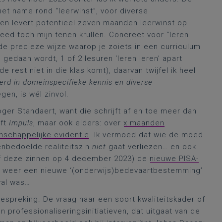
met name rond “leerwinst”, voor diverse
eren levert potentieel zeven maanden leerwinst op
deed toch mijn tenen krullen. Concreet voor “leren
n de precieze wijze waarop je zoiets in een curriculum
edaan wordt, 1 of 2 lesuren ‘leren leren’ apart
 rest niet in die klas komt), daarvan twijfel ik heel
erd in domeinspecifieke kennis en diverse
en, is wél zinvol.
oger Standaert, want die schrijft af en toe meer dan
ift
Impuls
, maar ook elders: over
x maanden
nschappelijke evidentie
. Ik vermoed dat wie de moed
nbedoelde realiteitszin
niet
gaat verliezen… en ook
ijf deze zinnen op 4 december 2023) de
nieuwe PISA-
weer een nieuwe ‘(onderwijs)bedevaartbestemming’
val was…
espreking. De vraag naar een soort kwaliteitskader of
professionaliseringsinitiatieven, dat uitgaat van de