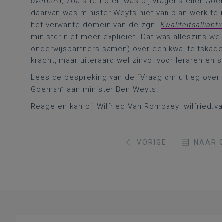
overheid
, zoals te horen was bij vragensteller Go
daarvan was minister Weyts niet van plan werk t
het verwante domein van de zgn.
Kwaliteitsallianti
minister niet meer expliciet. Dat was alleszins we
onderwijspartners samen) over een kwaliteitskade
kracht, maar uiteraard wel zinvol voor leraren en 
Lees de bespreking van de “
Vraag om uitleg ove
Goeman
” aan minister Ben Weyts.
Reageren kan bij Wilfried Van Rompaey:
wilfried.
VORIGE
NAAR 