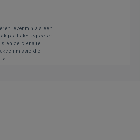
deren, evenmin als een
ook politieke aspecten
js en de plenaire
 vakcommissie die
ijs.