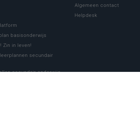
Algemeen contact
Helpdesk
platform
plan basisonderwijs
! Zin in leven!
leerplannen secundair
llen secundair onderwijs
ansformatie
ender
eker
website