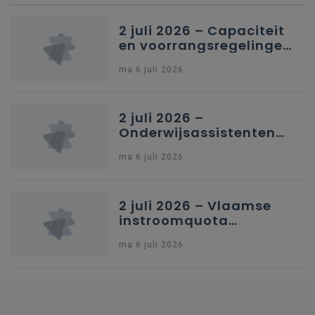
2 juli 2026 – Capaciteit
en voorrangsregelingen
in Nederlandstalig
ma 6 juli 2026
secundair onderwijs in
Brussel
2 juli 2026 –
Onderwijsassistenten
en omkadering in
ma 6 juli 2026
kleuteronderwijs
2 juli 2026 – Vlaamse
instroomquota
geneeskunde v.
ma 6 juli 2026
federale RIZIV-
nummers voor
afgestudeerde artsen