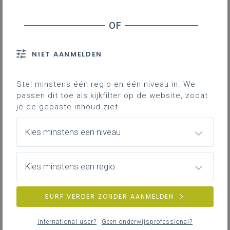
Terugvorderingen schooltoeslag
Zomerscholen Vlaams-Brabant - Evolutie en
evaluatie
Luchtkwaliteit klaslokalen - Monitoring en
NIET AANMELDEN
maatregelen
Onderwijs - Flexi-jobs
Stel minstens één regio en één niveau in. We
Nederlandstalig onderwijs in Brussel -
passen dit toe als kijkfilter op de website, zodat
Samenwerking met de Vlaamse
je de gepaste inhoud ziet.
Gemeenschapscommissie
Kies minstens een niveau
Expertenwerkgroep gegevensbescherming in
onderwijs -
Gegevensbeschermingseffectbeoordelingen
Kies minstens een regio
Hoger onderwijs - Gevolgen harde knip
Gemeenschapsinstellingen - Extern onderwijs
SURF VERDER ZONDER AANMELDEN
Gelijke onderwijskansen - Actualisatie en betere
ontsluiting speciale onderwijsleermiddelen
International user?
Geen onderwijsprofessional?