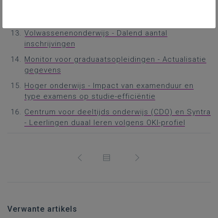
Hoger onderwijs - Deelcertificaten
Secundair onderwijs - Besparingen
Volwassenenonderwijs - Dalend aantal
inschrijvingen
Monitor voor graduaatsopleidingen - Actualisatie
gegevens
Hoger onderwijs - Impact van examenduur en
type examens op studie-efficiëntie
Centrum voor deeltijds onderwijs (CDO) en Syntra
- Leerlingen duaal leren volgens OKI-profiel
Verwante artikels