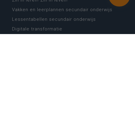
Zin in leren! Zin in leven!
Vakken en leerplannen secundair onderwijs
Lessentabellen secundair onderwijs
Digitale transformatie
Schoolkalender
Scholenzoeker
Algemene website
CONTACT
Wie is wie
Locaties
Algemeen contact
Helpdesk