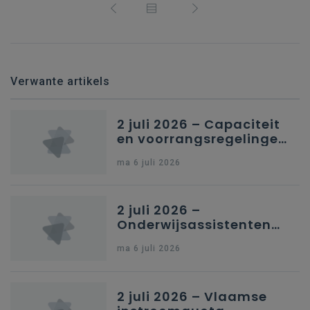
Verwante artikels
2 juli 2026 – Capaciteit
en voorrangsregelingen
in Nederlandstalig
ma 6 juli 2026
secundair onderwijs in
Brussel
2 juli 2026 –
Onderwijsassistenten
en omkadering in
ma 6 juli 2026
kleuteronderwijs
2 juli 2026 – Vlaamse