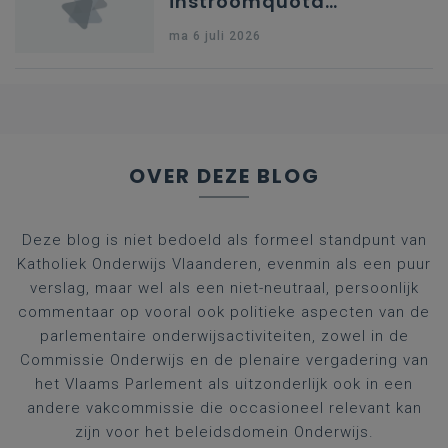
instroomquota
geneeskunde v.
ma 6 juli 2026
federale RIZIV-
nummers voor
afgestudeerde artsen
OVER DEZE BLOG
Deze blog is niet bedoeld als formeel standpunt van
Katholiek Onderwijs Vlaanderen, evenmin als een puur
verslag, maar wel als een niet-neutraal, persoonlijk
commentaar op vooral ook politieke aspecten van de
parlementaire onderwijsactiviteiten, zowel in de
Commissie Onderwijs en de plenaire vergadering van
het Vlaams Parlement als uitzonderlijk ook in een
andere vakcommissie die occasioneel relevant kan
zijn voor het beleidsdomein Onderwijs.