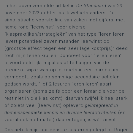
In het bovenvermelde artikel in
De Standaard
van 29
november 2023 echter las ik wel iets anders. De
simplistische voorstelling van zaken met cijfers, met
name rond “leerwinst”, voor diverse
“klaspraktijken/strategieën” van het type “leren leren
levert potentieel zeven maanden leerwinst op
(grootste effect tegen een zeer lage kostprijs)” deed
toch mijn tenen krullen. Concreet voor “leren leren”
bijvoorbeeld lijkt mij alles af te hangen van de
precieze wijze waarop je zoiets in een curriculum
vormgeeft: zoals op sommige secundaire scholen
gedaan wordt, 1 of 2 lesuren ‘leren leren’ apart
organiseren (soms zelfs door een leraar die voor de
rest niet in die klas komt), daarvan twijfel ik heel sterk
of zoiets veel (leerwinst) oplevert;
geïntegreerd in
domeinspecifieke kennis en diverse leeractiviteiten
(én
vooral ook met mate!) daarentegen, is wél zinvol.
Ook heb ik mijn oor eens te luisteren gelegd bij Roger