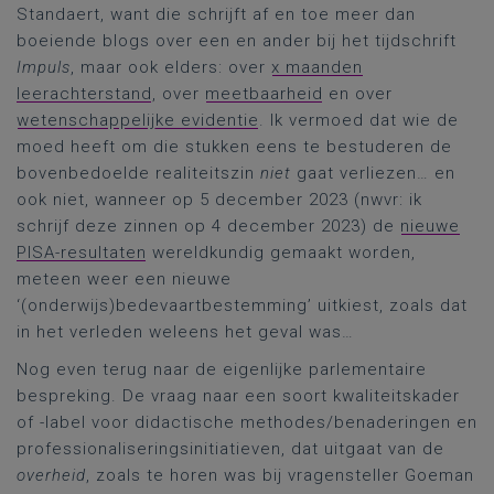
Standaert, want die schrijft af en toe meer dan
boeiende blogs over een en ander bij het tijdschrift
Impuls
, maar ook elders: over
x maanden
leerachterstand
, over
meetbaarheid
en over
wetenschappelijke evidentie
. Ik vermoed dat wie de
moed heeft om die stukken eens te bestuderen de
bovenbedoelde realiteitszin
niet
gaat verliezen… en
ook niet, wanneer op 5 december 2023 (nwvr: ik
schrijf deze zinnen op 4 december 2023) de
nieuwe
PISA-resultaten
wereldkundig gemaakt worden,
meteen weer een nieuwe
‘(onderwijs)bedevaartbestemming’ uitkiest, zoals dat
in het verleden weleens het geval was…
Nog even terug naar de eigenlijke parlementaire
bespreking. De vraag naar een soort kwaliteitskader
of -label voor didactische methodes/benaderingen en
professionaliseringsinitiatieven, dat uitgaat van de
overheid
, zoals te horen was bij vragensteller Goeman