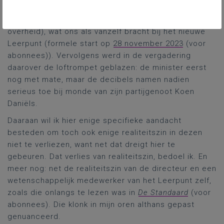
nascholingsmiddelen. Oké. Dan volgde het lijstje van
initiatieven vanuit de overheid (of in opdracht van de
overheid), wat ons als vanzelf bracht bij het nieuwe
Leerpunt (formele start op
28 november 2023
(voor
abonnees)). Vervolgens werd in de vergadering
daarover de loftrompet geblazen: de minister eerst
nog met mate, maar de decibels namen nadien
serieus toe bij monde van zijn partijgenoot Koen
Daniëls.
Daaraan wil ik hier enige specifieke aandacht
besteden om toch ook enige realiteitszin in dezen
niet te verliezen, want net dat dreigt hier te
gebeuren. Dat verlies van realiteitszin, bedoel ik. En
meer nog: net de realiteitszin van de directeur en een
wetenschappelijk medewerker van het Leerpunt zelf,
zoals die onlangs te lezen was in
De Standaard
(voor
abonnees). Die klonk in mijn oren althans gepast
genuanceerd.