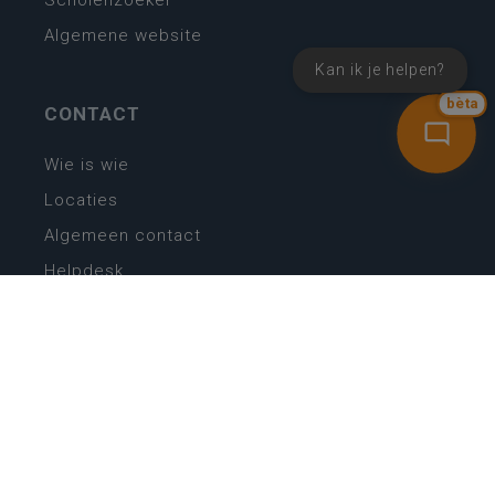
Scholenzoeker
Algemene website
Kan ik je helpen?
bèta
CONTACT
Wie is wie
Locaties
Algemeen contact
Helpdesk
NIEUWSBRIEF
SCHRIJF IN
MIJN.