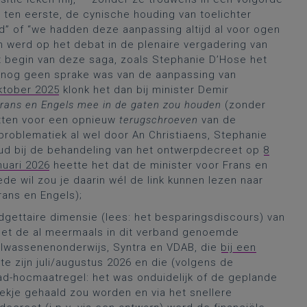
, ten eerste, de cynische houding van toelichter
egd” of “we hadden deze aanpassing altijd al voor ogen
 werd op het debat in de plenaire vergadering van
t begin van deze saga, zoals Stephanie D’Hose het
e nog geen sprake was van de aanpassing van
ktober 2025
klonk het dan bij minister Demir
 Frans en Engels mee in de gaten zou houden
(zonder
etten voor een opnieuw
terugschroeven
van de
lproblematiek al wel door An Christiaens, Stephanie
ud bij de behandeling van het ontwerpdecreet op
8
nuari 2026
heette het dat de minister voor Frans en
de wil zou je daarin wél de link kunnen lezen naar
rans en Engels);
dgettaire dimensie (lees: het besparingsdiscours) van
 met de al meermaals in dit verband genoemde
volwassenenonderwijs, Syntra en VDAB, die
bij een
e zijn juli/augustus 2026 en die (volgens de
-hocmaatregel: het was onduidelijk of de geplande
ekje gehaald zou worden en via het snellere