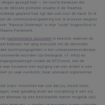
 de dingen gezegd had —, en voorts bewezen die
 de delicate politieke situatie in de Vlaamse
nkelijk gepland had, ligt dan ook voor de hand. En ik
n om de commissievergadering live te brossen wegens
ver “Kansrijk Onderwijs” in mijn “oude” hogeschool in
 Vlaams Parlement.
ende
parlementaire document
in kwestie, waarvan de
 heel beknopt: het ging enerzijds om de decretale
zake inschrijvingsgelden in het volwassenenonderwijs
ursiveerde woorden zijn belangrijk, cf. infra) en
ergangsmaatregel inzake de NT2-toets, wat de
 was trouwens een wijziging van een artikel in een
l niet zo vaak voorkomt, maar uiteraard reglementair
nde (nwvr: misschien kan ook dat jou, beste lezer,
 jagen, maar gelukkig leven we vooralsnog in een vrij,
et allemaal op een beschaafde manier mogelijk zijn):
ositie leken mij, — zonder ze trouwens in een volgorde