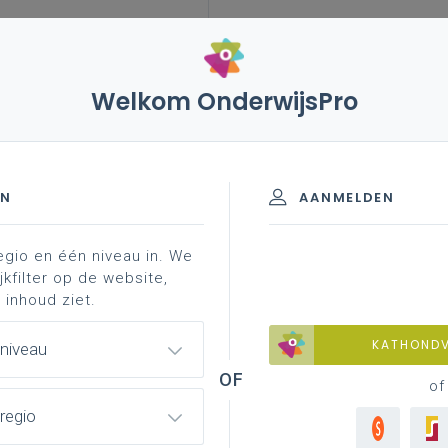
Welkom OnderwijsPro
EN
AANMELDEN
egio en één niveau in. We
ecreet tot wijziging van
jkfilter op de website,
 inhoud ziet.
creet van 15 juni 2007
KATHOND
 niveau
onderwijs, wat betreft het
of
alopleiding Frans, Engels en
regio
tikel 8 van het besluit van de