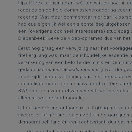
hijzelf leek te insinueren, wél om wat en hoe hij
reacties en de hele commissievergadering voor mij
regering. Wat meer commentaar hier dan ik oorspro
had dus eigenlijk wel een slechte dag uitgekoze
een (overigens ook heel interessante) studiedag o
Diepenbeek. Leve de video-opnames dus van het
Eerst nog graag een verwijzing naar het voorligg
titel erg lang was, maar de inhoudelijke essentie
verankering van een belofte die minister Demir in
gedaan had
op een bepaald moment
(nwvr: die gec
anderzijds om de verlenging van een bepaalde ov
mondelinge onderdelen daarvan betrof. Die laatste
BVR
door een voorstel van
decreet
, wat op zich a
allemaal wel perfect mogelijk.
Uit de bespreking onthoud ik zelf graag het volge
inspireren of nét niet en jou zelfs in de gordijnen
democratisch land én een rechtsstaat, dus dat mo
de twee belangrijkste kritieken vanuit de opp