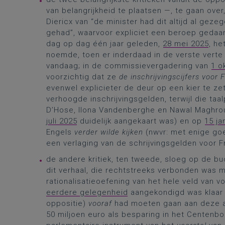
van belangrijkheid te plaatsen —, te gaan over
Diericx van “de minister had dit altijd al gez
gehad”, waarvoor expliciet een beroep gedaan
dag op dag één jaar geleden,
28 mei 2025
, he
noemde, toen er inderdaad in de verste vert
vandaag; in de commissievergadering van
1 o
voorzichtig dat ze
de inschrijvingscijfers voor
evenwel explicieter de deur op een kier te z
verhoogde inschrijvingsgelden, terwijl die taa
D’Hose, Ilona Vandenberghe en Nawal Maghro
juli 2025
duidelijk aangekaart was) en op
15 ja
Engels
verder wilde kijken
(nwvr: met enige goe
een verlaging van de schrijvingsgelden voor F
de andere kritiek, ten tweede, sloeg op de bu
dit verhaal, die rechtstreeks verbonden was
rationalisatieoefening van het hele veld van 
eerdere gelegenheid
aangekondigd was klaar t
oppositie)
vooraf
had moeten gaan aan deze ad
50 miljoen euro als besparing in het Centenbo