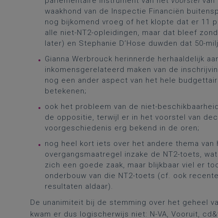
parlementaire instrument van het
voorstel
van 
waakhond van de Inspectie Financiën buitensp
nog bijkomend vroeg of het klopte dat er 11
alle niet-NT2-opleidingen, maar dat bleef zond
later) en Stephanie D’Hose duwden dat 50-mil
Gianna Werbrouck herinnerde herhaaldelijk aan
inkomensgerelateerd maken van de inschrijvi
nog een ander aspect van het hele budgettair
betekenen;
ook het probleem van de niet-beschikbaarheid v
de oppositie, terwijl er in het voorstel van d
voorgeschiedenis erg bekend in de oren;
nog heel kort iets over het andere thema van 
overgangsmaatregel inzake de NT2-toets, wat
zich een goede zaak, maar blijkbaar viel er 
onderbouw van die NT2-toets (cf. ook recent
resultaten aldaar).
De unanimiteit bij de stemming over het geheel v
kwam er dus logischerwijs niet: N-VA, Vooruit, c