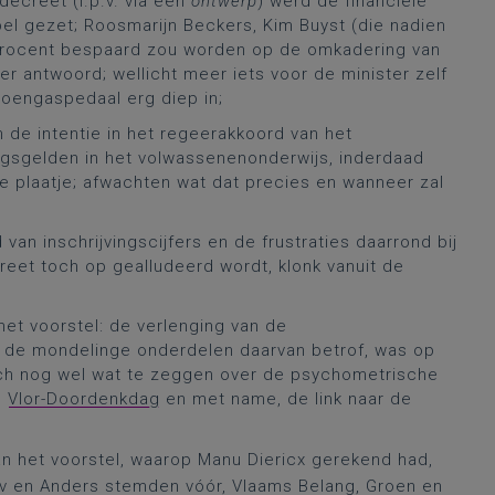
decreet (i.p.v. via een
ontwerp
) werd de financiële
el gezet; Roosmarijn Beckers, Kim Buyst (die nadien
 procent bespaard zou worden op de omkadering van
er antwoord; wellicht meer iets voor de minister zelf
joengaspedaal erg diep in;
 de intentie in het regeerakkoord van het
ngsgelden in het volwassenenonderwijs, inderdaad
e plaatje; afwachten wat dat precies en wanneer zal
an inschrijvingscijfers en de frustraties daarrond bij
ecreet toch op gealludeerd wordt, klonk vanuit de
het voorstel: de verlenging van de
 de mondelinge onderdelen daarvan betrof, was op
toch nog wel wat te zeggen over de psychometrische
e
Vlor-Doordenkdag
en met name, de link naar de
an het voorstel, waarop Manu Diericx gerekend had,
d&v en Anders stemden vóór, Vlaams Belang, Groen en