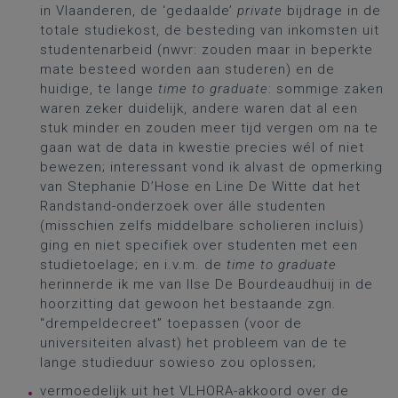
in Vlaanderen, de ‘gedaalde’
private
bijdrage in de
totale studiekost, de besteding van inkomsten uit
studentenarbeid (nwvr: zouden maar in beperkte
mate besteed worden aan studeren) en de
huidige, te lange
time to graduate
: sommige zaken
waren zeker duidelijk, andere waren dat al een
stuk minder en zouden meer tijd vergen om na te
gaan wat de data in kwestie precies wél of niet
bewezen; interessant vond ik alvast de opmerking
van Stephanie D’Hose en Line De Witte dat het
Randstand-onderzoek over álle studenten
(misschien zelfs middelbare scholieren incluis)
ging en niet specifiek over studenten met een
studietoelage; en i.v.m. de
time to graduate
herinnerde ik me van Ilse De Bourdeaudhuij in de
hoorzitting dat gewoon het bestaande zgn.
“drempeldecreet” toepassen (voor de
universiteiten alvast) het probleem van de te
lange studieduur sowieso zou oplossen;
vermoedelijk uit het VLHORA-akkoord over de