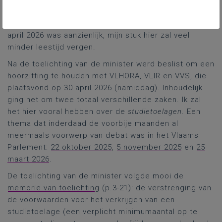
eruitgehaald en later in een apart ontwerpdecreet
opgenomen. De parlementaire spreektijd nu op 30
april 2026 was aanzienlijk, mijn stuk hier zal veel
minder leestijd vergen.
Na de toelichting van de minister werd beslist om een
hoorzitting te houden met VLHORA, VLIR en VVS, die
plaatsvond op 30 april 2026 (namiddag). Inhoudelijk
ging het om twee totaal verschillende zaken. Ik zal
het hier vooral hebben over de
studietoelagen
. Een
thema dat inderdaad de voorbije maanden al
meermaals voorwerp van debat was in het Vlaams
Parlement:
22 oktober 2025
,
5 november 2025
en
25
maart 2026
.
De toelichting van de minister volgde mooi de
memorie van toelichting
(p.3-21): de verstrenging van
de voorwaarden voor het verkrijgen van een
studietoelage (een verplicht minimumaantal op te