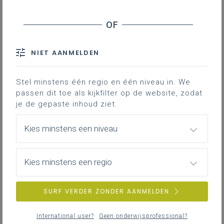
studietoelagen in het hoger
onderwijs en de
kinderdagverblijven en voor-
NIET AANMELDEN
en nabewaking in het
Stel minstens één regio en één niveau in. We
tweetalige gebied Brussel-
passen dit toe als kijkfilter op de website, zodat
je de gepaste inhoud ziet.
Hoofdstad: in het kort
Kies minstens een niveau
Een hele onderneming: de parlementaire behandeling
Kies minstens een regio
van
dit dossier
. Op
23 april 2026
[vanaf 10:00 in de
video-opname] al had minister Demir het
ontwerpdecreet in kwestie toegelicht, waarvan de
SURF VERDER ZONDER AANMELDEN
inhoud oorspronkelijk stond in een voorontwerp van
Programmadecreet. Door het advies van de
Raad van
International user?
Geen onderwijsprofessional?
State
(p.4-5 en p.58) destijds was die inhoud