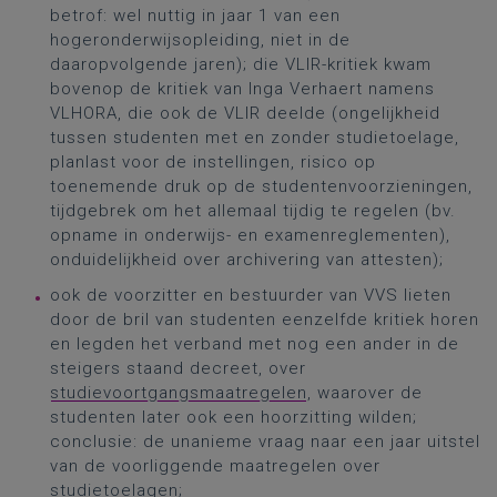
betrof: wel nuttig in jaar 1 van een
hogeronderwijsopleiding, niet in de
daaropvolgende jaren); die VLIR-kritiek kwam
bovenop de kritiek van Inga Verhaert namens
VLHORA, die ook de VLIR deelde (ongelijkheid
tussen studenten met en zonder studietoelage,
planlast voor de instellingen, risico op
toenemende druk op de studentenvoorzieningen,
tijdgebrek om het allemaal tijdig te regelen (bv.
opname in onderwijs- en examenreglementen),
onduidelijkheid over archivering van attesten);
ook de voorzitter en bestuurder van VVS lieten
door de bril van studenten eenzelfde kritiek horen
en legden het verband met nog een ander in de
steigers staand decreet, over
studievoortgangsmaatregelen
, waarover de
studenten later ook een hoorzitting wilden;
conclusie: de unanieme vraag naar een jaar uitstel
van de voorliggende maatregelen over
studietoelagen;