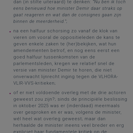
dan (in stilte uiteraard) te denken:
“Nu ben ik toch
eens benieuwd hoe minister Demir daar straks op
gaat reageren en wat dan de consignes gaan zijn
binnen de meerderheid.”
;
na een halfuur schorsing zo vanaf de klok van
vieren om vooral de oppositieleden de kans te
geven enkele zaken te (her)bekijken, wat hun
amendementen betrof, en nog eens eerst een
goed halfuur tussenkomsten van de
parlementsleden, kregen we relatief snel de
versie van minister Demir te horen, die niet
onverwacht lijnrecht inging tegen de VLHORA-
VLIR-VVS-kritieken;
of er niet voldoende overleg met de drie actoren
geweest zou zijn?; sinds de principiële beslissing
in oktober 2025 was er (inderdaad) meermaals
over gesproken en er was, volgens de minister,
wél heel wat overleg geweest; maar dan
herhaalde de minister ineens veel breder en erg
expliciet haar fundamentele kritiek op de