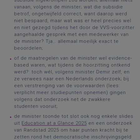
subsidie ingekrompen zou worden; allemaal niets
vanaan, volgens de minister; wat die subsidie
betrof, ongetwijfeld correct, want daarop werd
niet bespaard, maar wat was er heel precies wel
en niet gezegd tijdens het door de VVS-voorzitter
aangehaalde gesprek met een medewerker van
de minister? Tja… allemaal moeilijk exact te
beoordelen;
of de maatregelen van de minister wel evidence-
based waren, wat tijdens de hoorzitting ontkend
werd?: toch wél, volgens minister Demir zelf, en
ze verwees naar een Nederlands onderzoek; bij
een verstrenging van de voorwaarden (lees:
verplicht meer studiepunten opnemen) gingen
volgens dat onderzoek net de zwakkere
studenten vooruit;
de minister toonde tot slot ook nog enkele slides
uit
Education at a Glance 2025
en een onderzoek
van Randstad 2025 om haar punten kracht bij te
zetten rond het democratische inschrijvingsgeld