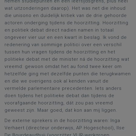
nemen studiepunten en een leeftijdsgrens, plus heel
wat uitzonderingen daarop). Het was net die inhoud
die unisono en duidelijk kritiek van de drie gehoorde
actoren onderging tijdens de hoorzitting. Hoorzitting
en politiek debat direct nadien namen in totaal
ongeveer vier uur en een kwart in beslag. Ik vond de
redenering van sommige politici over een verschil
tussen hun vragen tijdens de hoorzitting en het
politieke debat met de minister ná de hoorzitting wat
vreemd: gewoon omdat het au fond twee keer om
hetzelfde ging met dezelfde punten die terugkwamen
en die we overigens ook al kenden vanuit de
vermelde parlementaire precedenten. Iets anders
doen tijdens het politieke debat dan tijdens de
voorafgaande hoorzitting, dát zou pas vreemd
geweest zijn. Maar goed, dat kon aan mij liggen.
De externe sprekers in de hoorzitting waren: Inga
Verhaert (directeur onderwijs, AP Hogeschool), Ilse
De Bourdeaudhuij (voorzitter VLIR-werkgroep