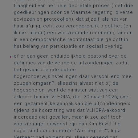
traagheid van het hele decretale proces (met drie
goedkeuringen door de Vlaamse regering, diverse
adviezen en protocollen), dat zijzelf, als het van
haar afging, echt zou veranderen; ik bleef het (en
ik niet alleen) een wat vreemde redenering vinden
in een democratische rechtsstaat die gelooft in
het belang van participatie en sociaal overleg;
of er dan geen onduidelijkheid bestond over de
definities van de vermelde uitzonderingen zodat
het gevaar dreigde dat de
hogeronderwijsinstellingen daar verschillend mee
zouden omgaan?; alleszins alvast niet bij de
hogescholen, want de minister wist van een
akkoord binnen VLHORA, d.d. 30 maart 2026, over
een gezamenlijke aanpak van die uitzonderingen;
tijdens de hoorzitting was dat VLHORA-akkoord
inderdaad
niet
gevallen, maar ik zou zelf toch
voorzichtiger geweest zijn dan Kim Buyst die
nogal snel concludeerde “Wie liegt er?”; Inga
Verhaert had volgens mij alleen gezegd dat