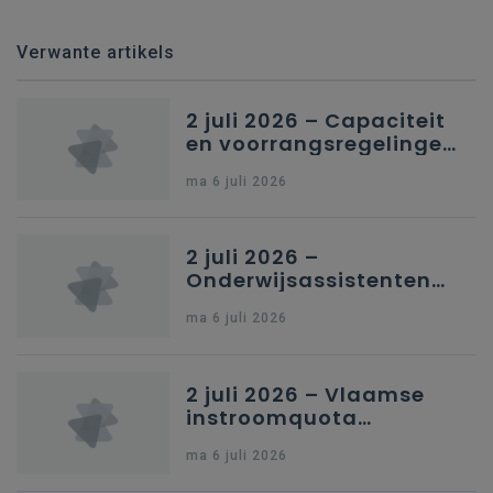
Verwante artikels
2 juli 2026 – Capaciteit
en voorrangsregelingen
in Nederlandstalig
ma 6 juli 2026
secundair onderwijs in
Brussel
2 juli 2026 –
Onderwijsassistenten
en omkadering in
ma 6 juli 2026
kleuteronderwijs
2 juli 2026 – Vlaamse
instroomquota
geneeskunde v.
ma 6 juli 2026
federale RIZIV-
nummers voor