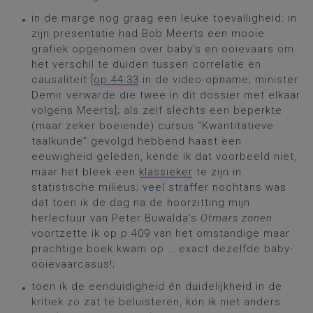
in de marge nog graag een leuke toevalligheid: in
zijn presentatie had Bob Meerts een mooie
grafiek opgenomen over baby’s en ooievaars om
het verschil te duiden tussen correlatie en
causaliteit [
op 44:33
in de video-opname; minister
Demir verwarde die twee in dit dossier met elkaar
volgens Meerts]; als zelf slechts een beperkte
(maar zeker boeiende) cursus “Kwantitatieve
taalkunde” gevolgd hebbend haast een
eeuwigheid geleden, kende ik dat voorbeeld niet,
maar het bleek een
klassieker
te zijn in
statistische milieus; veel straffer nochtans was
dat toen ik de dag na de hoorzitting mijn
herlectuur van Peter Buwalda’s
Otmars zonen
voortzette ik op p.409 van het omstandige maar
prachtige boek kwam op … exact dezelfde baby-
ooievaarcasus!;
toen ik de eenduidigheid én duidelijkheid in de
kritiek zo zat te beluisteren, kon ik niet anders