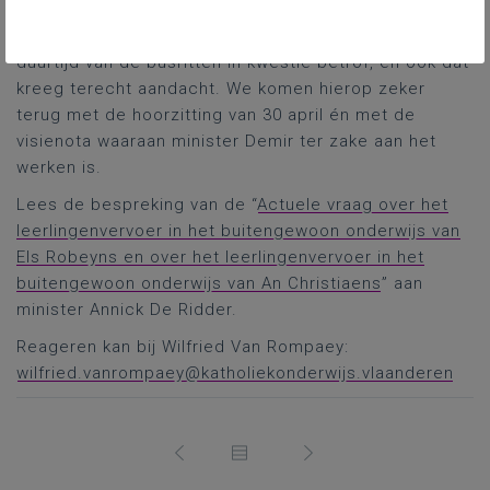
vergadering. Overigens was al een positieve weg
afgelegd, in vergelijking met het verleden, wat de
duurtijd van de busritten in kwestie betrof, en ook dat
kreeg terecht aandacht. We komen hierop zeker
terug met de hoorzitting van 30 april én met de
visienota waaraan minister Demir ter zake aan het
werken is.
Lees de bespreking van de “
Actuele vraag over het
leerlingenvervoer in het buitengewoon onderwijs van
Els Robeyns en over het leerlingenvervoer in het
buitengewoon onderwijs van An Christiaens
” aan
minister Annick De Ridder.
Reageren kan bij Wilfried Van Rompaey:
wilfried.vanrompaey@katholiekonderwijs.vlaanderen