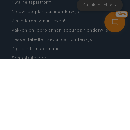
Kwaliteitsplatform
Kan ik je helpen?
Nieuw leerplan basisonderwijs
bèta
Zin in leren! Zin in leven!
Vakken en leerplannen secundair onderwijs
Lessentabellen secundair onderwijs
Digitale transformatie
Schoolkalender
Scholenzoeker
Algemene website
CONTACT
Wie is wie
Locaties
Algemeen contact