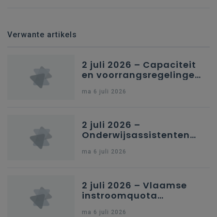
Verwante artikels
2 juli 2026 – Capaciteit
en voorrangsregelingen
in Nederlandstalig
ma 6 juli 2026
secundair onderwijs in
Brussel
2 juli 2026 –
Onderwijsassistenten
en omkadering in
ma 6 juli 2026
kleuteronderwijs
2 juli 2026 – Vlaamse
instroomquota
geneeskunde v.
ma 6 juli 2026
federale RIZIV-