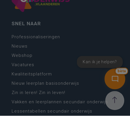
SNEL NAAR
Professionaliseringen
Nieuws
Webshop
Kan ik je helpen?
Vacatures
bèta
Kwaliteitsplatform
Nieuw leerplan basisonderwijs
Zin in leren! Zin in leven!
Vakken en leerplannen secundair onderwijs
Lessentabellen secundair onderwijs
Digitale transformatie
Schoolkalender