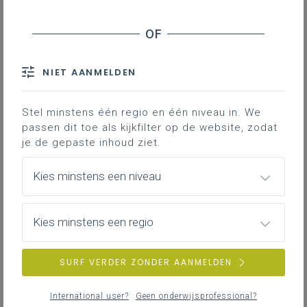
Pestgedrag in het onderwijs - Monitoring en
dataverzameling
Scholen - Antipestbeleid
NIET AANMELDEN
Scholen Brussel en Vlaamse Rand -
Inschrijvingsregel
Buitengewoon onderwijs - Inzet ergotherapeuten
Stel minstens één regio en één niveau in. We
passen dit toe als kijkfilter op de website, zodat
Toelatingsexamen geneeskunde, tandheelkunde
je de gepaste inhoud ziet.
en diergeneeskunde - Financiële en budgettaire
impact van het gevoerde onderzoek naar
Kies minstens een niveau
onregelmatigheden
Deeltijds kunstenonderwijs (dko) Brussel -
Leerlingenweging
Kies minstens een regio
Opleiding Uurwerkmaker - Stopzetting
Regulier basis- en secundair onderwijs - Speciale
SURF VERDER ZONDER AANMELDEN
onderwijsleermiddelen
Studentenprofielen - Effect starttoets
International user?
Geen onderwijsprofessional?