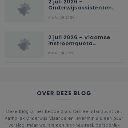
2 juli 2026 –
Onderwijsassistenten
en omkadering in
ma 6 juli 2026
kleuteronderwijs
2 juli 2026 – Vlaamse
instroomquota
geneeskunde v.
ma 6 juli 2026
federale RIZIV-
nummers voor
afgestudeerde artsen
OVER DEZE BLOG
Deze blog is niet bedoeld als formeel standpunt van
Katholiek Onderwijs Vlaanderen, evenmin als een puur
verslag, maar wel als een niet-neutraal, persoonlijk