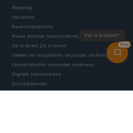
Webshop
Vacatures
Kwaliteitsplatform
Kan ik je helpen?
Nieuw leerplan basisonderwijs
bèta
Zin in leren! Zin in leven!
Vakken en leerplannen secundair onderwijs
Lessentabellen secundair onderwijs
Digitale transformatie
Schoolkalender
Scholenzoeker
Algemene website
CONTACT