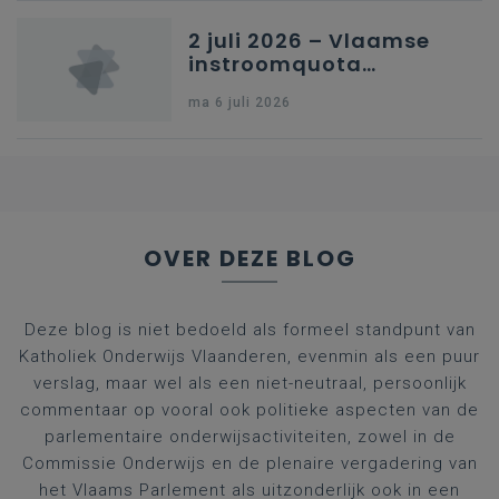
2 juli 2026 – Vlaamse
instroomquota
geneeskunde v.
ma 6 juli 2026
federale RIZIV-
nummers voor
afgestudeerde artsen
OVER DEZE BLOG
Deze blog is niet bedoeld als formeel standpunt van
Katholiek Onderwijs Vlaanderen, evenmin als een puur
verslag, maar wel als een niet-neutraal, persoonlijk
commentaar op vooral ook politieke aspecten van de
parlementaire onderwijsactiviteiten, zowel in de
Commissie Onderwijs en de plenaire vergadering van
het Vlaams Parlement als uitzonderlijk ook in een