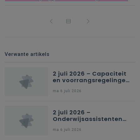
Verwante artikels
2 juli 2026 – Capaciteit
en voorrangsregelingen
in Nederlandstalig
ma 6 juli 2026
secundair onderwijs in
Brussel
2 juli 2026 –
Onderwijsassistenten
en omkadering in
ma 6 juli 2026
kleuteronderwijs