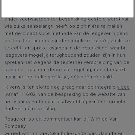
pedagogische vrijheid zou ingrijpen. Dat een les via
beschikbare technologie geregistreerd wordt en
onder voorwaarden ter beschikking gesteld wordt van
wie zulks aanbelangt, heeft op zich niets te maken
met de didactische methode van de lesgever tijdens
die les. Iets anders zijn de mogelijke risico’s, zoals ze
terecht ter sprake kwamen in de bespreking, waarbij
lesgevers mogelijk terughoudend zouden zijn in hun
spreken net wegens de (externe) verspreiding van de
beelden. Dus: een decretale regeling, neen bedankt,
maar het politieke spelletje, óók neen bedankt!
Ik verwijs ten slotte nog graag naar de integrale
video
[vanaf 1:16:02] van de bespreking op de website van
het Vlaams Parlement in afwachting van het formele
parlementaire verslag.
Reageren op dit commentaar kan bij Wilfried Van
Rompaey
wifried.vanrompaey@katholiekonderwijs.vlaanderen
.