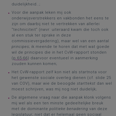
duidelijkheid…;
Voor die aanpak leken mij ook
onderwijsverstrekkers en vakbonden het eens te
zijn om daarbij niet te vertrekken van allerlei
“techniciteit” (nwvr: uiteraard kwam die toch ook
al een stuk ter sprake in deze
commissievergadering), maar wel van een aantal
principes
; ik meende te horen dat met wat goede
wil de principes die in het CvW-rapport stonden
(
p.65-66
) daarvoor eventueel in aanmerking
zouden kunnen komen;
Het CvW-rapport zelf kon niet als startnota voor
het gewenste sociale overleg dienen (cf. slide 25
van COV), maar wie de beoogde
starttekst
dan wel
moest schrijven, was mij nog niet duidelijk;
De algemene vraag naar die aanpak klonk volgens
mij wel als een ten minste gedeeltelijke breuk
met de dominante
politieke benadering
van deze
legislatuur; niet dat er helemaal geen sociaal