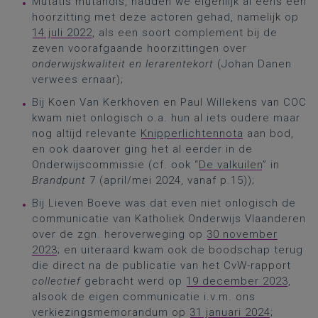
Mutatis mutandis, hadden we eigenlijk al eens een
hoorzitting met deze actoren gehad, namelijk op
14 juli 2022
, als een soort complement bij de
zeven voorafgaande hoorzittingen over
onderwijskwaliteit en lerarentekort
(Johan Danen
verwees ernaar);
Bij Koen Van Kerkhoven en Paul Willekens van COC
kwam niet onlogisch o.a. hun al iets oudere maar
nog altijd relevante
Knipperlichtennota
aan bod,
en ook daarover ging het al eerder in de
Onderwijscommissie (cf. ook “
De valkuilen
” in
Brandpunt
7 (april/mei 2024, vanaf p.15));
Bij Lieven Boeve was dat even niet onlogisch de
communicatie van Katholiek Onderwijs Vlaanderen
over de zgn. heroverweging op
30 november
2023
; en uiteraard kwam ook de boodschap terug
die direct na de publicatie van het CvW-rapport
collectief
gebracht werd op
19 december 2023
,
alsook de eigen communicatie i.v.m. ons
verkiezingsmemorandum op
31 januari 2024
;