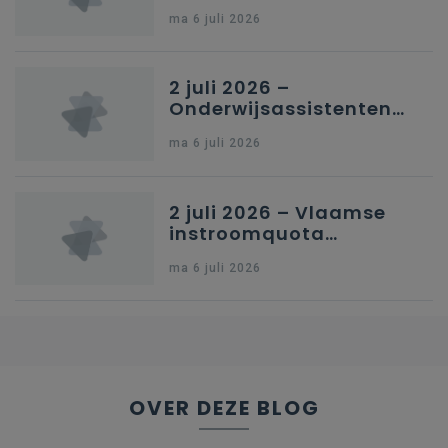
in Nederlandstalig
ma 6 juli 2026
secundair onderwijs in
Brussel
2 juli 2026 –
Onderwijsassistenten
en omkadering in
ma 6 juli 2026
kleuteronderwijs
2 juli 2026 – Vlaamse
instroomquota
geneeskunde v.
ma 6 juli 2026
federale RIZIV-
nummers voor
afgestudeerde artsen
OVER DEZE BLOG