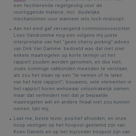
een faciliterende regelgeving voor de
voorliggende materie, incl. duidelijke
mechanismen voor wanneer iets toch misloopt;
Aan het eind gaf vervangend commissievoorzitter
Loes Vandromme nog een volgens mij juiste
interpretatie van het “geen cherry picking”-advies
van Dirk Van Damme: bedoeld was dat niet snel
enkele maatregelen op korte termijn uit het
rapport zouden worden genomen, en dus niet,
zoals sommige vakbonden meenden te verstaan,
als zou het slaan op een “te nemen of te laten
van het hele rapport”; trouwens, vele elementen in
het rapport horen weliswaar onlosmakelijk samen,
maar dat verhindert niet dat je bepaalde
maatregelen wél en andere finaal niet zou kunnen
nemen, lijkt mij;
Laat me, beste lezer, positief afronden, en onze
hoop vestigen op het hoopvol gestemd zijn van
Koen Daniëls en op het bijzonder hoopvol zijn van