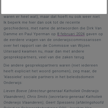
in een heel proces. Je zou dan elk relevant element
van deze legislatuur kunnen gaan opsommen (er
waren er heel wat), maar dat hoeft nu ook weer niet.
Ik beperk me hier dan ook tot de recente
geschiedenis, met name de antwoorden die Dirk Van
Damme en Paul Yperman op
8 februari 2024
gaven op
de eerdere vragen van de onderwijscommissarissen
over het rapport van de Commissie van Wijzen.
Uiteraard kwamen nu, maar dan met andere
gesprekspartners, veel van die zaken terug.
Die andere gesprekspartners waren (niet iedereen
heeft expliciet het woord genomen), zeg maar, de
‘klassieke’ sociale partners in het beleidsdomein
Onderwijs:
Lieven Boeve (directeur-generaal Katholiek Onderwijs
Vlaanderen), Chris Smits (secretaris-generaal Katholiek
Onderwijs Vlaanderen), Geert Spiessens (afdelingshoofd