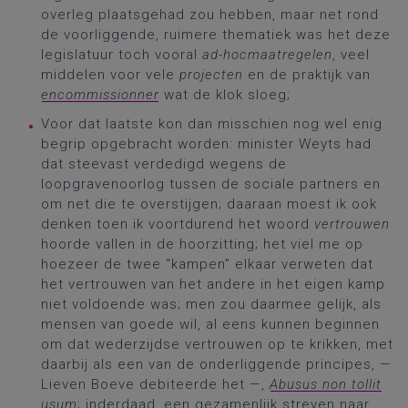
overleg plaatsgehad zou hebben, maar net rond
de voorliggende, ruimere thematiek was het deze
legislatuur toch vooral
ad-hocmaatregelen
, veel
middelen voor vele
projecten
en de praktijk van
encommissionner
wat de klok sloeg;
Voor dat laatste kon dan misschien nog wel enig
begrip opgebracht worden: minister Weyts had
dat steevast verdedigd wegens de
loopgravenoorlog tussen de sociale partners en
om net die te overstijgen; daaraan moest ik ook
denken toen ik voortdurend het woord
vertrouwen
hoorde vallen in de hoorzitting; het viel me op
hoezeer de twee “kampen” elkaar verweten dat
het vertrouwen van het andere in het eigen kamp
niet voldoende was; men zou daarmee gelijk, als
mensen van goede wil, al eens kunnen beginnen
om dat wederzijdse vertrouwen op te krikken, met
daarbij als een van de onderliggende principes, —
Lieven Boeve debiteerde het —,
Abusus non tollit
usum
; inderdaad, een gezamenlijk streven naar