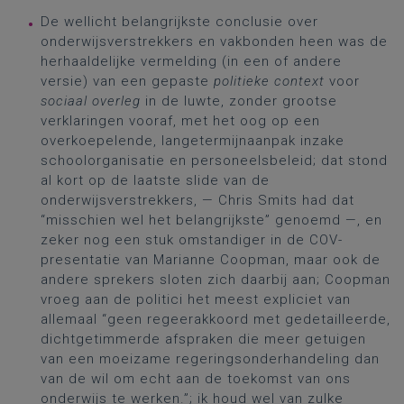
De wellicht belangrijkste conclusie over
onderwijsverstrekkers en vakbonden heen was de
herhaaldelijke vermelding (in een of andere
versie) van een gepaste
politieke context
voor
sociaal overleg
in de luwte, zonder grootse
verklaringen vooraf, met het oog op een
overkoepelende, langetermijnaanpak inzake
schoolorganisatie en personeelsbeleid; dat stond
al kort op de laatste slide van de
onderwijsverstrekkers, — Chris Smits had dat
“misschien wel het belangrijkste” genoemd —, en
zeker nog een stuk omstandiger in de COV-
presentatie van Marianne Coopman, maar ook de
andere sprekers sloten zich daarbij aan; Coopman
vroeg aan de politici het meest expliciet van
allemaal “geen regeerakkoord met gedetailleerde,
dichtgetimmerde afspraken die meer getuigen
van een moeizame regeringsonderhandeling dan
van de wil om echt aan de toekomst van ons
onderwijs te werken.”; ik houd wel van zulke