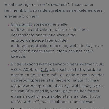
beschouwingen en op “En wat nu?”. Tussendoor
herinner ik bij bepaalde sprekers aan enkele eerdere,
relevante bronnen:
Chris Smits
sprak namens alle
onderwijsverstrekkers, wat op zich al een
interessante observatie was; in de
antwoordenronde later konden
onderwijsverstrekkers ook nog wel iets kwijt over
wat specifiekere zaken, eigen aan het net in
kwestie;
Bij de vakbondsvertegenwoordigers kwamen
COC
,
VSOA, ACOD en
COV
elk apart aan het woord; de
eerste en de laatste mét, de andere twee zonder
powerpointpresentatie; niet erg natuurlijk, maar
die powerpointpresentaties zijn wél handig, zeker
die van COV, vond ik, vooral gelet op het
format
ervan én op hun nog explicietere aandacht voor
de
“En wat nu?”
, wat finaal toch cruciaal was;