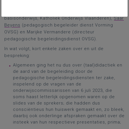
generaal Katholiek Onderwijs Vlaanderen),
Bart
Masquillier
(pedagogisch adviseur taalbeleid
basisonderwijs, Katholiek Onderwijs Vlaanderen),
Saar
Beyens
(pedagogisch begeleider dienst Vorming
OVSG) en Marijke Vermandere (directeur
pedagogische begeleidingsdienst OVSG).
In wat volgt, kort enkele zaken over en uit de
bespreking:
Algemeen ging het nu dus over (taal)didactiek en
de aard van de begeleiding door de
pedagogische begeleidingsdiensten ter zake,
inspelend op de vragen van de
onderwijscommissarissen van 6 juli 2023, die
soms haast letterlijk opgenomen waren op de
slides van de sprekers; die hadden dus
consciëntieus hun huiswerk gemaakt en, zo bleek,
daarbij ook onderlinge afspraken gemaakt over de
insteek van hun respectieve presentaties, prima;