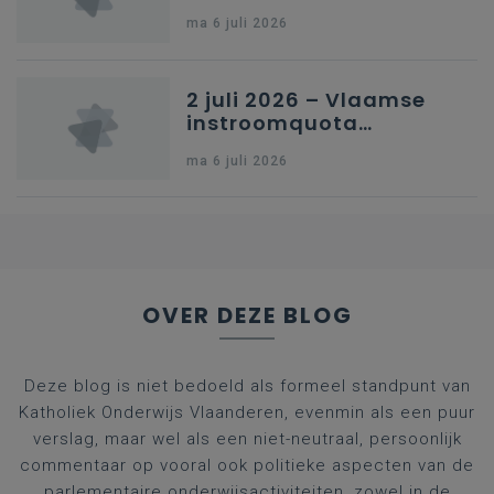
en omkadering in
ma 6 juli 2026
kleuteronderwijs
2 juli 2026 – Vlaamse
instroomquota
geneeskunde v.
ma 6 juli 2026
federale RIZIV-
nummers voor
afgestudeerde artsen
OVER DEZE BLOG
Deze blog is niet bedoeld als formeel standpunt van
Katholiek Onderwijs Vlaanderen, evenmin als een puur
verslag, maar wel als een niet-neutraal, persoonlijk
commentaar op vooral ook politieke aspecten van de
parlementaire onderwijsactiviteiten, zowel in de