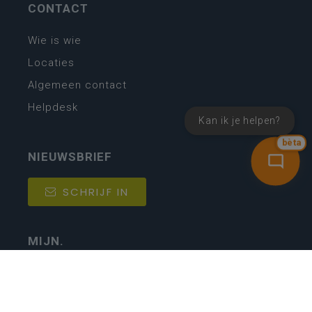
CONTACT
Wie is wie
Locaties
Algemeen contact
Helpdesk
Kan ik je helpen?
bèta
NIEUWSBRIEF
SCHRIJF IN
MIJN.
Beheer
Kijkfilter