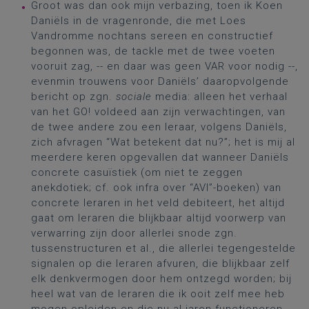
Groot was dan ook mijn verbazing, toen ik Koen
Daniëls in de vragenronde, die met Loes
Vandromme nochtans sereen en constructief
begonnen was, de tackle met de twee voeten
vooruit zag, -- en daar was geen VAR voor nodig --,
evenmin trouwens voor Daniëls’ daaropvolgende
bericht op zgn.
sociale
media: alleen het verhaal
van het GO! voldeed aan zijn verwachtingen, van
de twee andere zou een leraar, volgens Daniëls,
zich afvragen “Wat betekent dat nu?”; het is mij al
meerdere keren opgevallen dat wanneer Daniëls
concrete casuïstiek (om niet te zeggen
anekdotiek; cf. ook infra over “AVI”-boeken) van
concrete leraren in het veld debiteert, het altijd
gaat om leraren die blijkbaar altijd voorwerp van
verwarring zijn door allerlei snode zgn.
tussenstructuren et al., die allerlei tegengestelde
signalen op die leraren afvuren, die blijkbaar zelf
elk denkvermogen door hem ontzegd worden; bij
heel wat van de leraren die ik ooit zelf mee heb