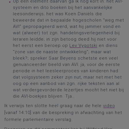
Op één element daarvan ga ik nog kort in: het AVI-
systeem en dito boeken bij het aanvankelijke
leesonderwijs; het was Koen Daniëls die
beweerde dat in bepaalde hogescholen “weg met
AVI” gepropageerd werd, wat hij jammer vond en
wat (alweer) tot zgn. handelingsverlegenheid bij
leraren leidde; in zijn betoog deed hij niet voor
het eerst een beroep op
Lev Vygotski
en diens
“zone van de naaste ontwikkeling”; maar wat
bleek?; spreker Saar Beyens schetste een veel
genuanceerder beeld van AVI: ja, voor de eerste
periode in het leesleerproces van kinderen had
dat volgsysteem zeker zijn nut, maar net met het
oog op een aanbod van zgn. rijke teksten aan al
wat verdergevorderde lezertjes mocht het niet bij
die AVI-boekjes blijven. Tja…
Ik verwijs ten slotte heel graag naar de hele
video
[vanaf 14:10] van de bespreking in afwachting van het
formele parlementaire verslag.