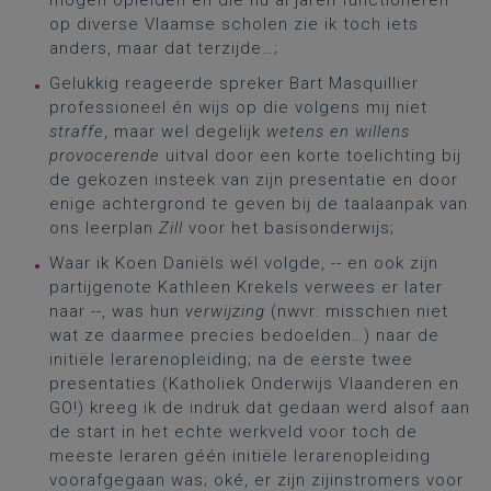
mogen opleiden en die nu al jaren functioneren
op diverse Vlaamse scholen zie ik toch iets
anders, maar dat terzijde…;
Gelukkig reageerde spreker Bart Masquillier
professioneel én wijs op die volgens mij niet
straffe
, maar wel degelijk
wetens en willens
provocerende
uitval door een korte toelichting bij
de gekozen insteek van zijn presentatie en door
enige achtergrond te geven bij de taalaanpak van
ons leerplan
Zill
voor het basisonderwijs;
Waar ik Koen Daniëls wél volgde, -- en ook zijn
partijgenote Kathleen Krekels verwees er later
naar --, was hun
verwijzing
(nwvr: misschien niet
wat ze daarmee precies bedoelden…) naar de
initiële lerarenopleiding; na de eerste twee
presentaties (Katholiek Onderwijs Vlaanderen en
GO!) kreeg ik de indruk dat gedaan werd alsof aan
de start in het echte werkveld voor toch de
meeste leraren géén initiële lerarenopleiding
voorafgegaan was; oké, er zijn zijinstromers voor