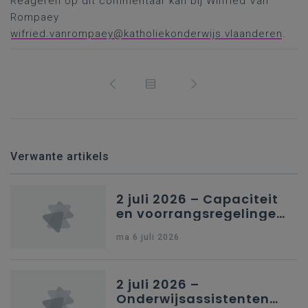
Reageren op dit commentaar kan bij Wilfried Van
Rompaey
wifried.vanrompaey@katholiekonderwijs.vlaanderen
.
Verwante artikels
2 juli 2026 – Capaciteit
en voorrangsregelingen
in Nederlandstalig
ma 6 juli 2026
secundair onderwijs in
Brussel
2 juli 2026 –
Onderwijsassistenten