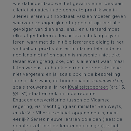
wie dat inderdaad wél het geval is en er bestaan
allerlei situaties in de concrete praktijk waarin
allerlei leraren uit noodzaak vakken moeten geven
waarvoor ze eigenlijk niet opgeleid zijn met alle
gevolgen van dien enz. enz.; en uiteraard moet
elke afgestudeerde leraar levensbelang blijven
leren, want met de initiële lerarenopleiding is het
verhaal om praktische én fundamentele redenen
nog lang niet af en daarin is misschien niet elke
leraar even gretig, oké, dat is allemaal waar, maar
laten we dus toch ook die reguliere eerste fase
niet vergeten; en ja, zoals ook in de bespreking
ter sprake kwam, de boodschap is
samenwerken
,
zoals trouwens al in het
Kwaliteitsdecreet
(art.15,
§4, 3°) staat en ook nu in de recente
Engagementsverklaring
tussen de Vlaamse
regering, via machtiging aan minister Ben Weyts,
en de Vlir-Vlhora expliciet opgenomen is; maar
eerlijk?
Samen
nieuwe leraren opleiden (lees: de
scholen zelf mét de lerarenopleidingen), ik heb