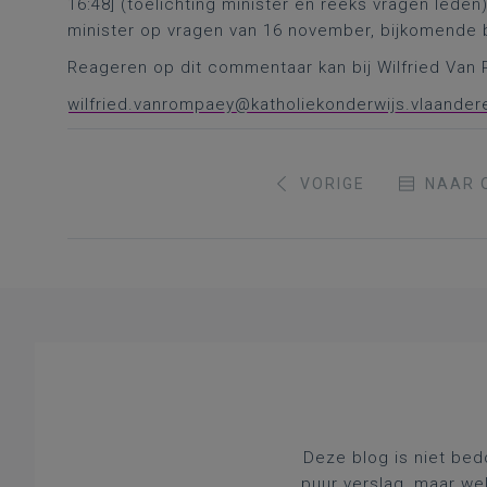
16:48] (toelichting minister en reeks vragen leden
minister op vragen van 16 november, bijkomende
Reageren op dit commentaar kan bij Wilfried Va
wilfried.vanrompaey@katholiekonderwijs.vlaander
VORIGE
NAAR 
Deze blog is niet bed
puur verslag, maar we