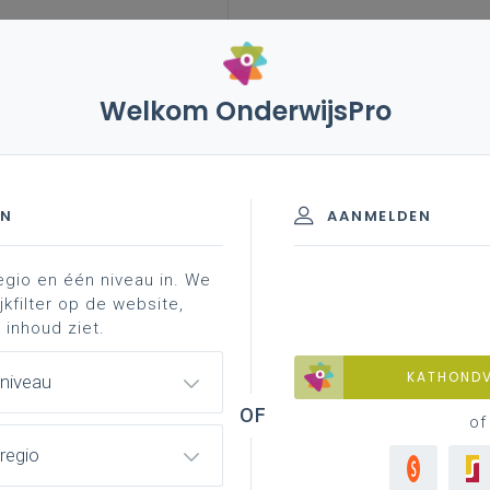
Welkom OnderwijsPro
 2023 – begroting, beleids- en begrotingstoelichting (bbt)
EN
AANMELDEN
egio en één niveau in. We
jkfilter op de website,
oting, Beleids- en
 inhoud ziet.
) en Programmadecreet: heel
KATHOND
 niveau
of
regio