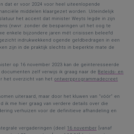
ien dat er voor 2024 voor heel uiteenlopende
nanciële middelen klaargezet worden. Uiteindelijk
slatuur het accent dat minister Weyts legde in zijn
ens (nwvr: zonder de besparingen uit het oog te
we enkele bijzondere jaren mét crisissen beleefd
 gezicht indrukwekkend ogende geldbedragen in een
en zijn in de praktijk slechts in beperkte mate de
ister op 16 november 2023 kan de geïnteresseerde
e documenten zelf verwijs ik graag naar de
Beleids- en
r het overzicht van het
ontwerpprogrammadecreet
nomen uiteraard, maar door het kluwen van “vóór” en
 ik me hier graag van verdere details over die
ering verhuizen voor de definitieve afhandeling en
integrale vergaderingen (deel
16 november
[vanaf