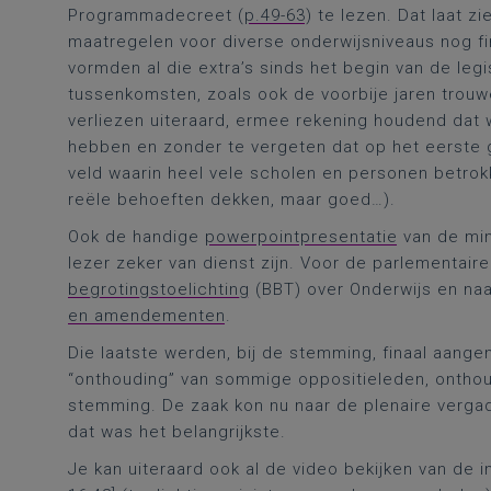
Programmadecreet (
p.49-63
) te lezen. Dat laat z
maatregelen voor diverse onderwijsniveaus nog fi
vormden al die extra’s sinds het begin van de legi
tussenkomsten, zoals ook de voorbije jaren trouw
verliezen uiteraard, ermee rekening houdend dat 
hebben en zonder te vergeten dat op het eerste
veld waarin heel vele scholen en personen betrokk
reële behoeften dekken, maar goed…).
Ook de handige
powerpointpresentatie
van de min
lezer zeker van dienst zijn. Voor de parlementair
begrotingstoelichting
(BBT) over Onderwijs en naa
en amendementen
.
Die laatste werden, bij de stemming, finaal aange
“onthouding” van sommige oppositieleden, onthoud
stemming. De zaak kon nu naar de plenaire vergad
dat was het belangrijkste.
Je kan uiteraard ook al de video bekijken van de 