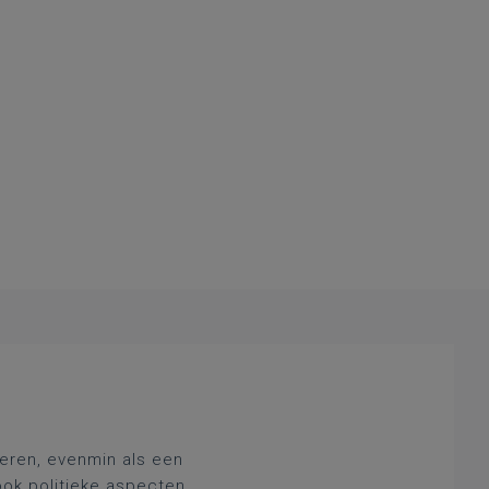
deren, evenmin als een
ook politieke aspecten