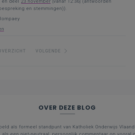
) en deel
23 november
[vanaf 12:36] (antwoorden
 bespreking en stemmingen)).
n Rompaey
en
OVERZICHT
VOLGENDE
OVER DEZE BLOG
oeld als formeel standpunt van Katholiek Onderwijs Vlaan
l als een niet-neutraal, persoonlijk commentaar op vooral 