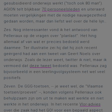
gesubsidieerd onderwijs werkt (“toch ook 80 man”).
AGION telt blijkbaar
70 personeelsleden
en uiteraard
moeten vergelijkingen met de nodige nauwgezetheid
gedaan worden, maar dan liefst wel over de héle lijn…
Zes. Nog interessanter vond ik het antwoord van
Pelleriaux op de vragen over “planlast”. Het hing
allemaal af van wat er precies bedoeld werd
daarmee. Ter illustratie zei hij dat hij zich recent
geërgerd had aan een tweet van Geert Noels over
onderwijs. Zoals de lezer weet, twitter ik niet, maar ik
vermoed dat
deze tweet
bedoeld was. Pelleriaux zag
bijvoorbeeld in een leerlingvolgsysteem net wel veel
positiefs.
Zeven. De GGG-toetsen, -- je weet wel, de “Vlaamse
toetsen/proeven” --, konden volgens Pelleriaux ook
behulpzaam zijn om uit te maken wat werkte en niet
werkte in het onderwijs. In het recente
Vlor-advies
over die zaak had het GO! voor een bepaald aspect