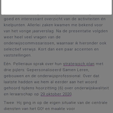
Zijn
powerpointpresentatie
, die ik door de technische
problemen maar gedeeltelijk kon capteren, gaf een
goed en interessant overzicht van de activiteiten én
knelpunten. Allerlei zaken kwamen me bekend voor
van het vorige jaarverslag. Na de presentatie volgden
weer heel veel vragen van de
onderwijscommissarissen, waarnaar ik hieronder ook
selectief verwijs. Kort dan een paar accenten en
vaststellingen.
Eén. Pelleriaux sprak over hun
strategisch plan
met
drie pijlers: Gepersonaliseerd Samen Leren,
gebouwen en de onderwijsprofessional. Over dat
laatste hadden we hem al eerder aan het woord
gehoord tijdens hoorzitting (6) over onderwijskwaliteit
en leraarschap op
29 oktober 2020
.
Twee. Hij ging in op de eigen situatie van de centrale
diensten van het GO! en maakte voor