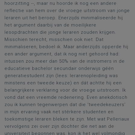
hoorzitting --, maar nu hoorde ik nog een andere
reflectie van hem over de vroege uitstroom van jonge
leraren uit het beroep. Enerzijds minimaliseerde hij
het argument daarbij van de moeilijkere
lesopdrachten die jonge leraren zouden krijgen.
Misschien terecht, misschien ook niet. Dat
minimaliseren, bedoel ik. Maar anderzijds opperde hij
een ander argument, dat ik nog niet gehoord had:
intussen zou meer dan 50% van de instromers in de
educatieve bachelor secundair onderwijs géén
generatiestudent zijn (lees: lerarenopleiding was
minstens een tweede keuze) en dát achtte hij een
belangrijkere verklaring voor de vroege uitstroom. Ik
vond dat een vreemde redenering. Even anekdotisch
zou ik kunnen tegenwerpen dat die ‘tweedekeuzers’
in mijn ervaring vaak net stérkere studenten en
toekomstige leraren bleken te zijn. Met wat Pelleriaux
vervolgens zei over zijn dochter die net aan de
universiteit begonnen was, kon ik het wel volmondig