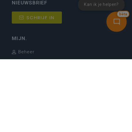
NIEUWSBRIEF
Kan ik je helpen?
bèta
SCHRIJF IN
MIJN.
Beheer
Kijkfilter
Katholiek Onderwijs Vlaanderen
- © 2026
Disclaimer
Privacy
Cookie-instellingen