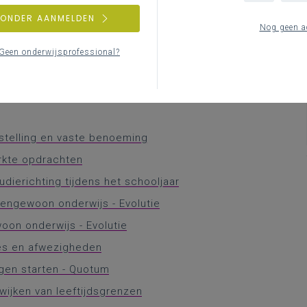
op het openbaar vervoer
ZONDER AANMELDEN
op de toeristische sector
Nog geen a
op het onderwijs
Geen onderwijsprofessional?
 op de buitenschoolse kinderopvang
e aanstelling en vaste benoeming
nstelling en vaste benoeming
rkte opdrachten
udierichting tijdens het schooljaar
itengewoon onderwijs - Evolutie
woon onderwijs - Evolutie
ties en afwezigheden
gen starten - Quotum
wijken van leeftijdsgrenzen