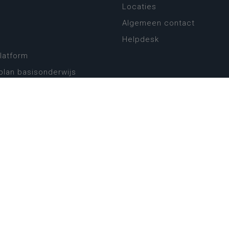
Locaties
Algemeen contact
Helpdesk
platform
plan basisonderwijs
! Zin in leven!
leerplannen secundair
llen secundair onderwijs
ansformatie
ender
eker
website