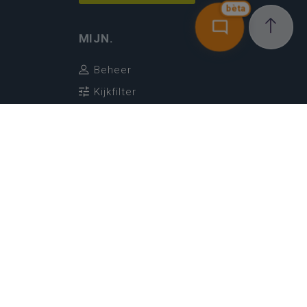
bèta
MIJN.
Beheer
Kijkfilter