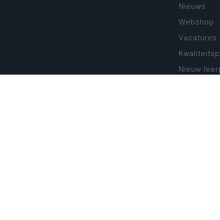
Nieuws
Webshop
Vacatures
Kwaliteits
Nieuw leer
Zin in leren
Vakken en 
onderwijs
Lessentabe
Digitale tr
Schoolkal
Scholenzo
Algemene 