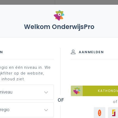
Welkom OnderwijsPro
023
25 augustus tot en met 28 september 2023 -
schooljaren 2020-2023
EN
AANMELDEN
egio en één niveau in. We
jkfilter op de website,
eptember 2023 - Schriftelijke
 inhoud ziet.
KATHOND
 niveau
of
regio
stelling en vaste benoeming