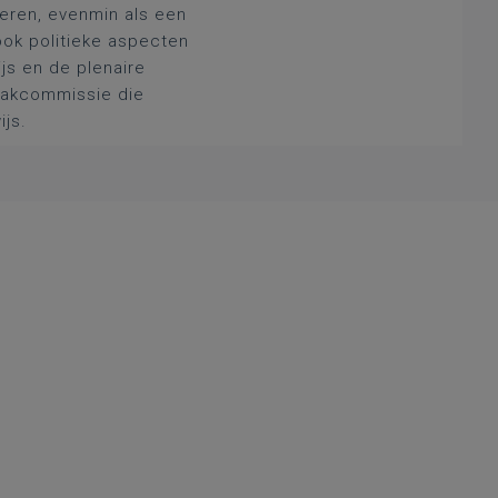
deren, evenmin als een
ook politieke aspecten
js en de plenaire
 vakcommissie die
ijs.