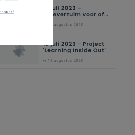
13 juli 2023 –
ccount?
Luxeverzuim voor of
na schoolvakantie
vr 18 augustus 2023
13 juli 2023 – Project
'Learning Inside Out'
vr 18 augustus 2023