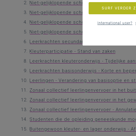
Niet-gelijklopende schoolvakanties - Impact 
SURF VERDER 
Niet-gelijklopende schoolvakanties - Impact 
Niet-gelijklopende schoolvakanties - Impact 
International user?
Niet-gelijklopende schoolvakanties - Impact
Leerkrachten secundair onderwijs - Tijdelijk
Kleuterparticipatie - Stand van zaken
Leerkrachten kleuteronderwijs - Tijdelijke aa
Leerkrachten basisonderwijs - Korte en bepe
Leerlingen - Verandering van basisoptie en st
Zonaal collectief leerlingenvervoer in het bu
Zonaal collectief leerlingenvervoer in het ge
Zonaal collectief leerlingenvervoer - Annula
Studenten die de opleiding geneeskunde mo
Buitengewoon kleuter- en lager onderwijs - Af