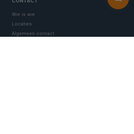
CONTACT
Wie is wie
Locaties
Algemeen contact
Helpdesk
NIEUWSBRIEF
SCHRIJF IN
MIJN.
Beheer
Kijkfilter