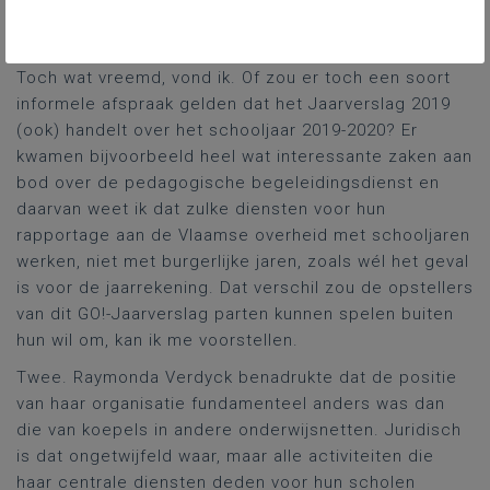
erg vaak gesproken over… corona, zowel in de
presentatie als in de vragen van de Parlementsleden.
Toch wat vreemd, vond ik. Of zou er toch een soort
informele afspraak gelden dat het Jaarverslag 2019
(ook) handelt over het schooljaar 2019-2020? Er
kwamen bijvoorbeeld heel wat interessante zaken aan
bod over de pedagogische begeleidingsdienst en
daarvan weet ik dat zulke diensten voor hun
rapportage aan de Vlaamse overheid met schooljaren
werken, niet met burgerlijke jaren, zoals wél het geval
is voor de jaarrekening. Dat verschil zou de opstellers
van dit GO!-Jaarverslag parten kunnen spelen buiten
hun wil om, kan ik me voorstellen.
Twee. Raymonda Verdyck benadrukte dat de positie
van haar organisatie fundamenteel anders was dan
die van koepels in andere onderwijsnetten. Juridisch
is dat ongetwijfeld waar, maar alle activiteiten die
haar centrale diensten deden voor hun scholen