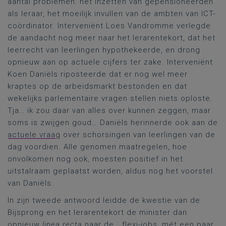
aantal problemen: het inzetten van gepensioneerden
als leraar, het moeilijk invullen van de ambten van ICT-
coördinator. Interveniënt Loes Vandromme verlegde
de aandacht nog meer naar het lerarentekort, dat het
leerrecht van leerlingen hypothekeerde, en drong
opnieuw aan op actuele cijfers ter zake. Interveniënt
Koen Daniëls riposteerde dat er nog wel meer
kraptes op de arbeidsmarkt bestonden en dat
wekelijks parlementaire vragen stellen niets oploste.
Tja… ik zou daar van alles over kunnen zeggen, maar
soms is zwijgen goud… Daniëls herinnerde ook aan de
actuele vraag
over schorsingen van leerlingen van de
dag voordien. Alle genomen maatregelen, hoe
onvolkomen nog ook, moesten positief in het
uitstalraam geplaatst worden, aldus nog het voorstel
van Daniëls.
In zijn tweede antwoord leidde de kwestie van de
Bijsprong en het lerarentekort de minister dan
opnieuw
linea recta
naar de… flexi-jobs, mét een paar