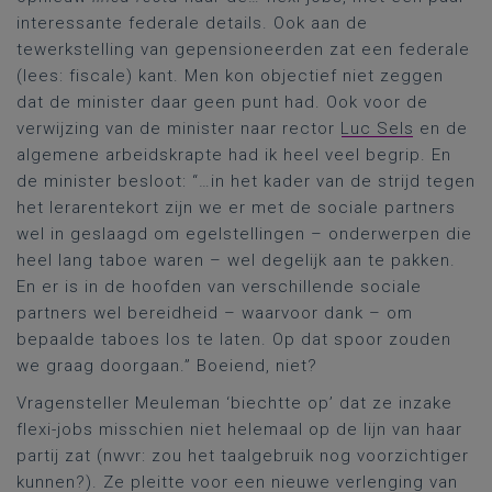
interessante federale details. Ook aan de
tewerkstelling van gepensioneerden zat een federale
(lees: fiscale) kant. Men kon objectief niet zeggen
dat de minister daar geen punt had. Ook voor de
verwijzing van de minister naar rector
Luc Sels
en de
algemene arbeidskrapte had ik heel veel begrip. En
de minister besloot: “…in het kader van de strijd tegen
het lerarentekort zijn we er met de sociale partners
wel in geslaagd om egelstellingen – onderwerpen die
heel lang taboe waren – wel degelijk aan te pakken.
En er is in de hoofden van verschillende sociale
partners wel bereidheid – waarvoor dank – om
bepaalde taboes los te laten. Op dat spoor zouden
we graag doorgaan.” Boeiend, niet?
Vragensteller Meuleman ‘biechtte op’ dat ze inzake
flexi-jobs misschien niet helemaal op de lijn van haar
partij zat (nwvr: zou het taalgebruik nog voorzichtiger
kunnen?). Ze pleitte voor een nieuwe verlenging van