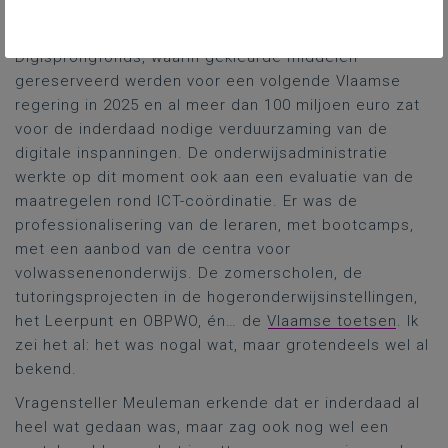
onderwijsverhaal opnieuw vertellen en dat was nogal
wat, cijfers inbegrepen, tot en met over het zgn.
Digisprongfonds, waarin gekleurde middelen
gereserveerd werden voor een volgende Vlaamse
regering in 2025 en al meer dan 100 miljoen euro zat
voor de inderdaad nodige verduurzaming van de
digitale inspanningen. De onderwijsadministratie
werkte op dit moment ook aan een evaluatie van de
maatregelen rond ICT-coördinatie. Er was de
professionalisering van de leraren, met bootcamps,
met een aanbod van de centra voor
volwassenenonderwijs. De zomerscholen, de
tutoringsprojecten in de hogeronderwijsinstellingen,
het Leerpunt en OBPWO, én… de
Vlaamse toetsen
. Ik
zei het al: het was nogal wat, maar grotendeels wel al
bekend.
Vragensteller Meuleman erkende dat er inderdaad al
heel wat gedaan was, maar zag ook nog wel een