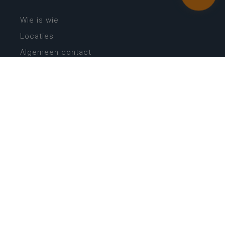
Wie is wie
Locaties
Algemeen contact
Helpdesk
NIEUWSBRIEF
SCHRIJF IN
MIJN.
Beheer
Kijkfilter