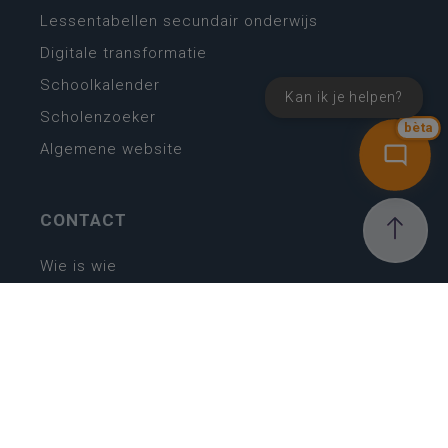
Lessentabellen secundair onderwijs
Digitale transformatie
Schoolkalender
Kan ik je helpen?
Scholenzoeker
bèta
Algemene website
CONTACT
Wie is wie
Locaties
Algemeen contact
Helpdesk
NIEUWSBRIEF