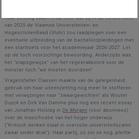
nieuwe Onderwijsminister Zuhal Demir?
Haar betoog kwam erop neer dat zij in de eerste helft
van 2025 de Vlaamse Universiteiten- en
HogescholenRaad (Vluhr) zou raadplegen over een
eventuele uitbreiding van de bacheloropleidingen met
een starttoets voor het academiejaar 2026-2027. Let
op de toch voorzichtige bewoording. Anderzijds was
het “stapsgewijze” van het regeerakkoord voor de
minister toch “we moeten doordoen”.
Vragensteller Claesen maakte van de gelegenheid
gebruik om haar uiteenzetting nog meer te stofferen
met verwijzingen naar “zwaargewichten” als Wouter
Duyck en Dirk Van Damme plus nog een recent essay
van Jonathan Holslag in
De Morgen
(voor abonnees)
over de massificatie van het hoger onderwijs
(“Kritisch denken staat in overvolle universiteitszalen
zwaar onder druk”). Haar partij, zo zei ze nog, pleitte