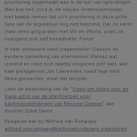
prioritering opgemaakt was in de lijst van opleidingen.
Men kon het, vond ik, de nieuwe Onderwijsminister
niet kwalijk nemen dat zo’n prioritering in deze prille
fase van de legislatuur nog niet bestond. Dat ze eerst
maar eens ging praten met Vlir en Vlhora, zoals ze
overigens ook zelf benadrukte. Prima!
In haar slotwoord vond vragensteller Claesen de
eerdere opmerking van interveniënt Warnez wat
vreemd en reed zich daarbij enigszins zelf vast, wat
haar partijgenoot Jan Laeremans naast haar mild
deed glimlachen, maar dat terzijde.
Lees de bespreking van de “
Vraag om uitleg over de
trage uitrol van de starttoetsen voor
bacheloropleidingen van Mercina Claesen
” aan
minister Zuhal Demir.
Reageren kan bij Wilfried Van Rompaey:
wilfried.vanrompaey@katholiekonderwijs.vlaanderen