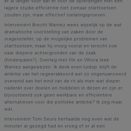
er al langer voor dat er voor de opleidingen met een
lagere studie-efficiëntie niet zomaar starttoetsen
zouden zijn, maar effectief
toelatingsproeven
.
Interveniënt Brecht Warnez wees wijselijk op de wat
dramatische voorstelling van zaken door de
vragensteller, op de mogelijke problemen van
starttoetsen, maar hij vroeg vooral en terecht ook
naar diepere achtergronden van de zaak
(hinderpalen?). Overleg met Vlir en Vlhora leek
Warnez aangewezen. Ik denk even luidop: blijft de
ambitie van het regeerakkoord wel zo ongenuanceerd
overeind aan het eind van de rit als men wat dieper
nadenkt over doelen en middelen in dezen en zijn er
bijvoorbeeld ook geen werkbare en efficiëntere
alternatieven voor die politieke ambitie? Ik zeg maar
wat…
Interveniënt Tom Seurs herhaalde nog even wat de
minister al gezegd had en vroeg of er al een