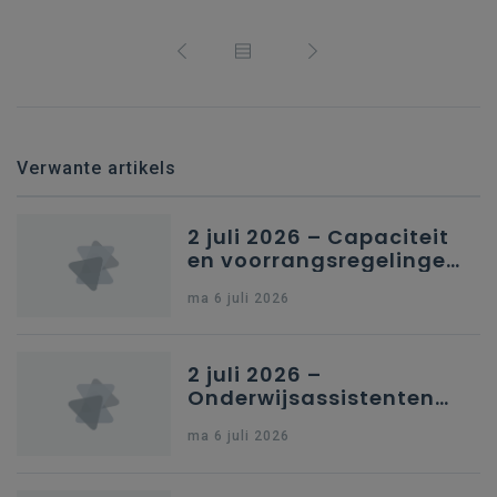
Verwante artikels
2 juli 2026 – Capaciteit
en voorrangsregelingen
in Nederlandstalig
ma 6 juli 2026
secundair onderwijs in
Brussel
2 juli 2026 –
Onderwijsassistenten
en omkadering in
ma 6 juli 2026
kleuteronderwijs