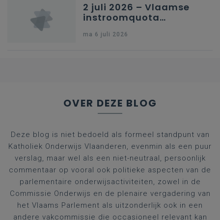
2 juli 2026 – Vlaamse
instroomquota
geneeskunde v.
ma 6 juli 2026
federale RIZIV-
nummers voor
afgestudeerde artsen
OVER DEZE BLOG
Deze blog is niet bedoeld als formeel standpunt van
Katholiek Onderwijs Vlaanderen, evenmin als een puur
verslag, maar wel als een niet-neutraal, persoonlijk
commentaar op vooral ook politieke aspecten van de
parlementaire onderwijsactiviteiten, zowel in de
Commissie Onderwijs en de plenaire vergadering van
het Vlaams Parlement als uitzonderlijk ook in een
andere vakcommissie die occasioneel relevant kan