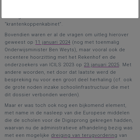
strengere bewoordingen gesproken zou hebben op
VTM Nieuws niet kunnen verifiëren. En passant sprak
ze nog even over minister Demirs kabinet als het
“krantenkoppenkabinet”.
Bovendien waren er al de vragen om uitleg hierover
geweest op
11 januari 2024
(nog met toenmalig
Onderwijsminister Ben Weyts), maar vooral ook de
recentere hoorzitting met het Rekenhof en de
onderzoekers van ICILS 2023 op
23 januari 2025
. Met
andere woorden, net door dat laatste werd de
bespreking nu voor een groot deel herhaling (cf. ook
de grote noden inzake schoolinfrastructuur die met
dit dossier verbonden werden).
Maar er was toch ook nog een bijkomend element,
met name in de nasleep van die Europese middelen
die de scholen voor de Digisprong gekregen hadden,
waarvan nu de administratieve afhandeling bezig was
met een mogelijke
dreiging van terugvordering
van