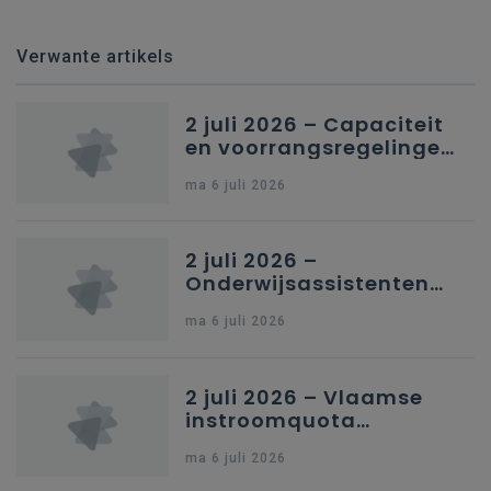
Verwante artikels
2 juli 2026 – Capaciteit
en voorrangsregelingen
in Nederlandstalig
ma 6 juli 2026
secundair onderwijs in
Brussel
2 juli 2026 –
Onderwijsassistenten
en omkadering in
ma 6 juli 2026
kleuteronderwijs
2 juli 2026 – Vlaamse
instroomquota
geneeskunde v.
ma 6 juli 2026
federale RIZIV-
nummers voor