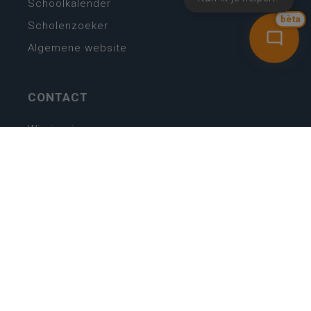
Schoolkalender
bèta
Scholenzoeker
Algemene website
CONTACT
Wie is wie
Locaties
Algemeen contact
Helpdesk
NIEUWSBRIEF
SCHRIJF IN