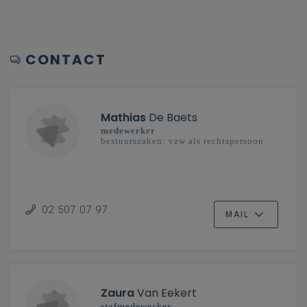
CONTACT
Mathias
De Baets
medewerker
bestuurszaken: vzw als rechtspersoon
02 507 07 97
MAIL
Zaura
Van Eekert
stafmedewerker