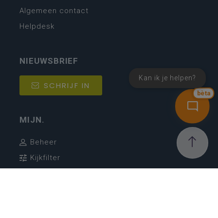
Algemeen contact
Helpdesk
NIEUWSBRIEF
Kan ik je helpen?
SCHRIJF IN
bèta
MIJN.
Beheer
Kijkfilter
Katholiek Onderwijs Vlaanderen
- © 2026