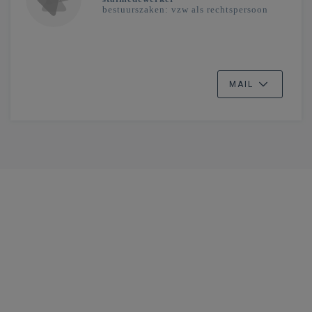
bestuurszaken: vzw als rechtspersoon
MAIL