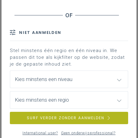
Benoeming en einde van een mandaat
van dagelijks bestuurder
Bevoegdheden
NIET AANMELDEN
Contact
Stel minstens één regio en één niveau in. We
passen dit toe als kijkfilter op de website, zodat
Het dagelijks bestuur neemt
kleine
je de gepaste inhoud ziet.
en dringende beslissingen
en
wordt daarin gecontroleerd door
Kies minstens een niveau
het
bestuursorgaan
. Werken met
een dagelijks bestuur binnen je vzw
Kies minstens een regio
is een mogelijkheid, geen
verplichting.
SURF VERDER ZONDER AANMELDEN
Samenstelling
International user?
Geen onderwijsprofessional?