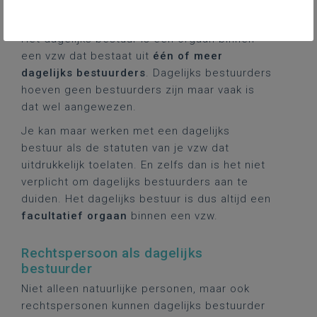
Aantal dagelijks bestuurders
Het dagelijks bestuur is een orgaan binnen
een vzw dat bestaat uit
één of meer
dagelijks bestuurders
. Dagelijks bestuurders
hoeven geen bestuurders zijn maar vaak is
dat wel aangewezen.
Je kan maar werken met een dagelijks
bestuur als de statuten van je vzw dat
uitdrukkelijk toelaten. En zelfs dan is het niet
verplicht om dagelijks bestuurders aan te
duiden. Het dagelijks bestuur is dus altijd een
facultatief orgaan
binnen een vzw.
Rechtspersoon als dagelijks
bestuurder
Niet alleen natuurlijke personen, maar ook
rechtspersonen kunnen dagelijks bestuurder