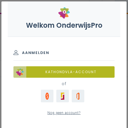
Welkom OnderwijsPro
Beslissings- en controleorganen
van een vzw
AANMELDEN
Dagelijks bestuur
KATHONDVLA-ACCOUNT
of
Inhoudstafel
Samenstelling
Nog geen account?
Aantal dagelijks bestuurders
Rechtspersoon als dagelijks bestuurder