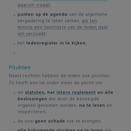
daarom vraagt
;
punten op de agenda
van de algemene
vergadering te laten zetten,
als ten
minste een twintigste van de leden daar
om verzoekt
;
het
ledenregister in te kijken
;
…
Plichten
Naast rechten hebben de leden ook plichten.
Zo heeft een lid onder meer de plicht om:
de
statuten
, het
intern reglement
en alle
beslissingen
die door de bevoegde
organen genomen worden,
na te leven
en
respecteren;
de vzw
geen schade
toe te brengen;
alle bijkomende plichten
na te leven
die