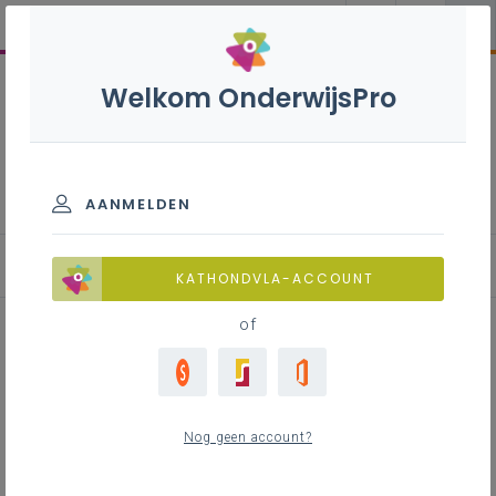
Welkom OnderwijsPro
Beslissings- en controleorganen
van een vzw
AANMELDEN
Algemene vergadering
KATHONDVLA-ACCOUNT
of
Inhoudstafel
Samenstelling
Nog geen account?
Soorten leden
Aantal leden