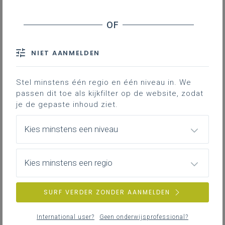
Begin en einde van het lidmaatschap
Rechten en plichten van de leden
Bevoegdheden
NIET AANMELDEN
Wijze van besluitvorming
Stel minstens één regio en één niveau in. We
Downloads
passen dit toe als kijkfilter op de website, zodat
je de gepaste inhoud ziet.
Contact
Kies minstens een niveau
De algemene vergadering is het
hoogste orgaan in de vereniging. In
de eerste plaats
oefent het controle
Kies minstens een regio
uit
op het
bestuursorgaan
.
SURF VERDER ZONDER AANMELDEN
Samenstelling
International user?
Geen onderwijsprofessional?