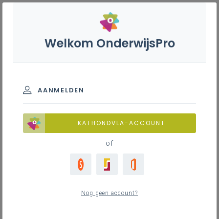
Welkom OnderwijsPro
Filter
Overgang kleuter-lager
AANMELDEN
Alle
11
Veelgestelde vragen
KATHONDVLA-ACCOUNT
Veelgestelde vragen
11
of
Zijn we verplicht om een leerling in
overcapaciteit in te schrijven in ons
kleuteronderwijs wanneer beslist werd om
Nog geen account?
hem niet in te schrijven in het lager onderwijs?