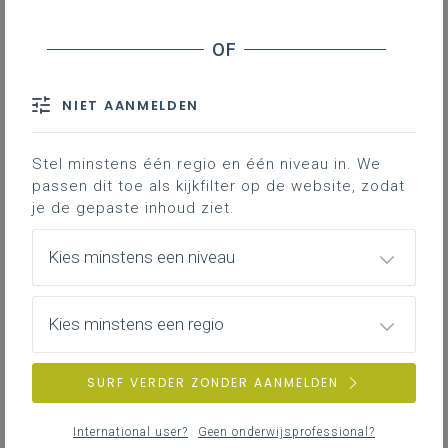
De beslissing van de klassenraad van de
lagere school was ongunstig. Telt deze
ongunstige beslissing dan voor andere lagere
scholen waar ouders zich aanbieden?
NIET AANMELDEN
Hoe komt de lagere school te weten hoeveel
Stel minstens één regio en één niveau in. We
halve dagen een kleuter aanwezig is geweest
passen dit toe als kijkfilter op de website, zodat
in de kleuterschool?
je de gepaste inhoud ziet.
Hoe komt de lagere school te weten welk
Kies minstens een niveau
advies een nieuwe leerling kreeg in de
kleuterschool?
Kies minstens een regio
Hoe moeten we bij inschrijvingen vanaf 1
maart rekening houden met de nieuwe
SURF VERDER ZONDER AANMELDEN
toelatingsvoorwaarden?
International user?
Geen onderwijsprofessional?