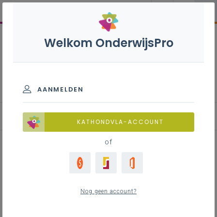
Welkom OnderwijsPro
Internationale handel en
logistiek - 3de graad -
D/A-finaliteit
AANMELDEN
KATHONDVLA-ACCOUNT
of
Onderzoeken en toepassen van
aspecten van
Nog geen account?
vervoersreglementering