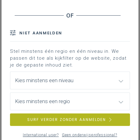
Inhoudstafel
Linken met het leerplan III-IHL-da
NIET AANMELDEN
Organisatorisch kader van het bezoldigd wegvervoer
Bronnen
Stel minstens één regio en één niveau in. We
passen dit toe als kijkfilter op de website, zodat
Downloads
je de gepaste inhoud ziet.
Kies minstens een niveau
Ben je op zoek naar materiaal om
aspecten van vervoersreglementering te
onderzoeken en toe te passen? Op de
Kies minstens een regio
leerplanpagina internationale handel en
logistiek vind je een lessuggestie met
SURF VERDER ZONDER AANMELDEN
didactische tips en opdrachten om met
de leerlingen aan de slag te gaan. De
International user?
Geen onderwijsprofessional?
focus ligt op het organisatorisch kader