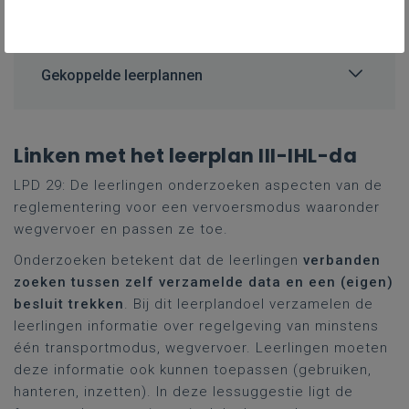
van wegvervoer.
Gekoppelde leerplannen
Linken met het leerplan III-IHL-da
LPD 29: De leerlingen onderzoeken aspecten van de
reglementering voor een vervoersmodus waaronder
wegvervoer en passen ze toe.
Onderzoeken betekent dat de leerlingen
verbanden
zoeken tussen zelf verzamelde data en een (eigen)
besluit trekken
. Bij dit leerplandoel verzamelen de
leerlingen informatie over regelgeving van minstens
één transportmodus, wegvervoer. Leerlingen moeten
deze informatie ook kunnen toepassen (gebruiken,
hanteren, inzetten). In deze lessuggestie ligt de