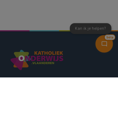
Kan ik je helpen?
bèta
SNEL NAAR
CONTACT
NIEUWSBRIEF