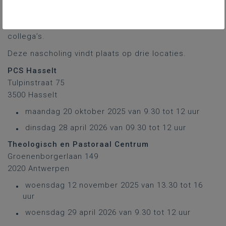
verschillende terreinen waarop de digitale systemen
een impact kunnen hebben. In de tweede sessie
wissel je jouw aanpak en ervaringen uit met je
collega’s.
Deze nascholing vindt plaats op drie locaties.
PCS Hasselt
Tulpinstraat 75
3500 Hasselt
maandag 20 oktober 2025 van 9.30 tot 12 uur
dinsdag 28 april 2026 van 09.30 tot 12 uur
Theologisch en Pastoraal Centrum
Groenenborgerlaan 149
2020 Antwerpen
woensdag 12 november 2025 van 13.30 tot 16
uur
woensdag 29 april 2026 van 9.30 tot 12 uur