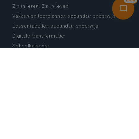
bèta
Zin in leren! Zin in leven!
Vakken en leerplannen secundair onderwijs
Lessentabellen secundair onderwijs
Digitale transformatie
Schoolkalender
Scholenzoeker
Algemene website
CONTACT
Wie is wie
Locaties
Algemeen contact
Helpdesk