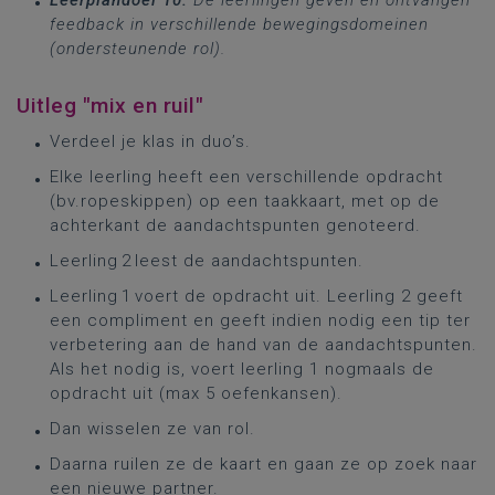
Leerplandoel 10:
De leerlingen geven en ontvangen
feedback in verschillende bewegingsdomeinen
(ondersteunende rol).
Uitleg "mix en ruil"
V
erdeel je klas in duo’s.
Elke leerling heeft een
verschillende
opdracht
(
bv.
ropeskippen
)
op een
taak
kaart, met op
de
achterkant de
aandachtspunten
genoteerd
.
Leerling 2
leest de
aandachtspunten
.
Leerling 1
voert de opdracht uit
.
Leerling
2
g
eeft
een compliment
en
geeft
indien
nodig
een tip ter
verbetering
aan de hand van de aandachtspunten
.
Als het nodig is,
voert leerling 1 nogmaals de
opdracht uit
(max 5 oefenkansen)
.
Dan wisselen ze van rol.
Daarna ruilen ze de kaart en gaan ze op zoek naar
een nieuwe partner.