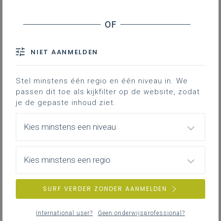
Inhoudstafel
De motiverende rol van de leraar LO
Aan de slag met "Actiewijzer Motivatie in de
klaspraktijk"
NIET AANMELDEN
Toolbox Motivationeel Leerklimaat Les LO
Praktijkvoorbeeld: coöperatieve werkvorm "Mix en
Stel minstens één regio en één niveau in. We
Ruil"
passen dit toe als kijkfilter op de website, zodat
Conclusie
je de gepaste inhoud ziet.
Kies minstens een niveau
Elke leerling beleeft de les LO op zijn of
haar eigen manier. Wat voor de ene
leerling leuk en motiverend is, kan voor de
Kies minstens een regio
andere juist als vervelend en
demotiverend aanvoelen. Dit roept de
SURF VERDER ZONDER AANMELDEN
belangrijke vraag op: hoe kan de leraar LO
de motivatie van leerlingen positief
International user?
Geen onderwijsprofessional?
beïnvloeden?