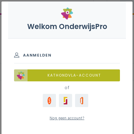
Welkom OnderwijsPro
Lichamelijke opvoeding -
1ste, 2de en 3de graad
AANMELDEN
KATHONDVLA-ACCOUNT
of
Motivatie in de les LO: van theorie
naar praktijk
Nog geen account?