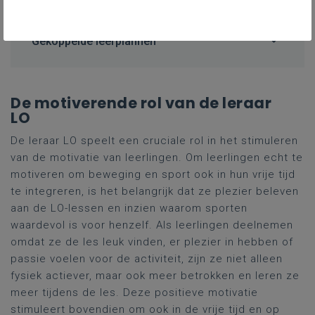
Gekoppelde leerplannen
De motiverende rol van de leraar
LO
De leraar LO speelt een cruciale rol in het stimuleren
van de motivatie van leerlingen. Om leerlingen echt te
motiveren om beweging en sport ook in hun vrije tijd
te integreren, is het belangrijk dat ze plezier beleven
aan de LO-lessen en inzien waarom sporten
waardevol is voor henzelf. Als leerlingen deelnemen
omdat ze de les leuk vinden, er plezier in hebben of
passie voelen voor de activiteit, zijn ze niet alleen
fysiek actiever, maar ook meer betrokken en leren ze
meer tijdens de les. Deze positieve motivatie
stimuleert bovendien om ook in de vrije tijd en op