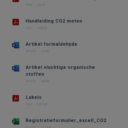
PDF
76KB
Handleiding CO2 meten
PDF
356KB
Artikel formaldehyde
WORD
54KB
Artikel vluchtige organische
stoffen
WORD
56KB
Labels
PDF
202KB
Registratieformulier_excell_CO2
EXCEL
117KB