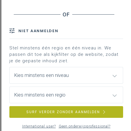
Inhoudstafel
NIET AANMELDEN
Motivatie en doelen
Linken met leerplandoelen
Stel minstens één regio en één niveau in. We
Inspirerend materiaal:
passen dit toe als kijkfilter op de website, zodat
Hoe kun je hiermee met leerlingen aan de slag?
je de gepaste inhoud ziet.
Kies minstens een niveau
Downloads
Het project
Air@school
biedt heel wat
Kies minstens een regio
mogelijkheden om met de leerlingen aan
de slag te gaan rond het thema
SURF VERDER ZONDER AANMELDEN
luchtkwaliteit in de klas. Hieronder vind je
niet alleen inspiratie vanuit Air@school,
International user?
Geen onderwijsprofessional?