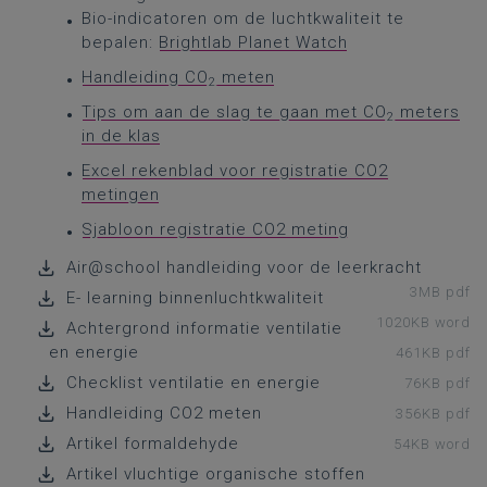
Bio-indicatoren om de luchtkwaliteit te
bepalen:
Brightlab Planet Watch
Handleiding CO
meten
2
Tips om aan de slag te gaan met CO
meters
2
in de klas
Excel rekenblad voor registratie CO2
metingen
Sjabloon registratie CO2 meting
Air@school handleiding voor de leerkracht
3MB pdf
E- learning binnenluchtkwaliteit
1020KB word
Achtergrond informatie ventilatie
en energie
461KB pdf
Checklist ventilatie en energie
76KB pdf
Handleiding CO2 meten
356KB pdf
Artikel formaldehyde
54KB word
Artikel vluchtige organische stoffen