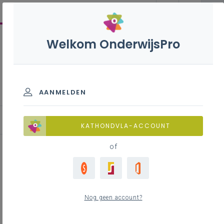
Welkom OnderwijsPro
Elektromechanische
technieken B+S - 2de
graad - D/A-finaliteit
AANMELDEN
KATHONDVLA-ACCOUNT
of
Luchtkwaliteit in de klas,
inspiratie om hiermee aan de
Nog geen account?
slag te gaan in alle graden van
het secundair onderwijs