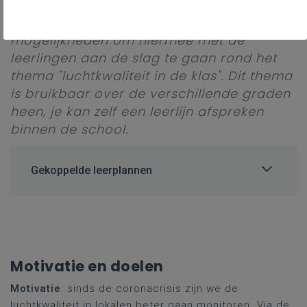
maar ook extra inhoudelijke informatie,
linken met de leerplannen en
mogelijkheden om hiermee met de
leerlingen aan de slag te gaan rond het
thema "luchtkwaliteit in de klas". Dit thema
is bruikbaar over de verschillende graden
heen, je kan zelf een leerlijn afspreken
binnen de school.
Gekoppelde leerplannen
Motivatie en doelen
Motivatie
: sinds de coronacrisis zijn we de
luchtkwaliteit in lokalen beter gaan monitoren. Via de