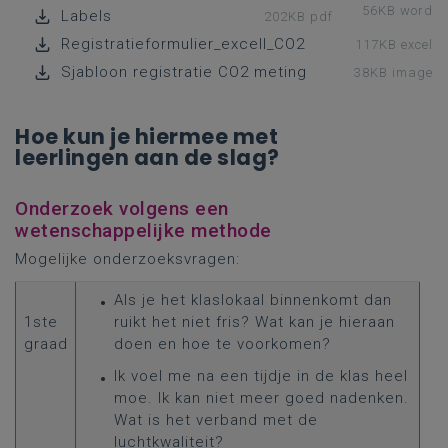
56KB word
Labels
202KB pdf
Registratieformulier_excell_CO2
117KB excel
Sjabloon registratie CO2 meting
38KB image
Hoe kun je hiermee met
leerlingen aan de slag?
Onderzoek volgens een
wetenschappelijke methode
Mogelijke onderzoeksvragen:
Als je het klaslokaal binnenkomt dan
1ste
ruikt het niet fris? Wat kan je hieraan
graad
doen en hoe te voorkomen?
Ik voel me na een tijdje in de klas heel
moe. Ik kan niet meer goed nadenken.
Wat is het verband met de
luchtkwaliteit?