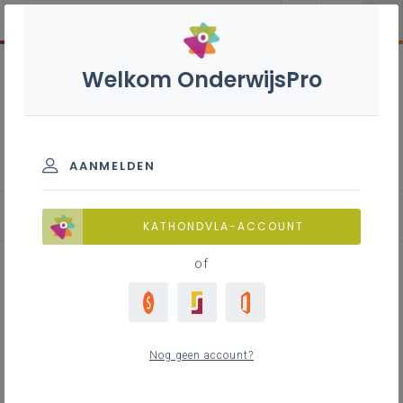
Welkom OnderwijsPro
Gemeenschappelijk
funderend leerplan - 1ste,
2de en 3de graad
AANMELDEN
KATHONDVLA-ACCOUNT
of
Lesidee Small is beautiful
Nog geen account?
Inhoudstafel