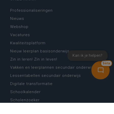
Professionaliseringen
Nieuws
Webshop
Vacatures
Kwaliteitsplatform
Nieuw leerplan basisonderwijs
Kan ik je helpen?
Zin in leren! Zin in leven!
bèta
Vakken en leerplannen secundair onderwijs
Lessentabellen secundair onderwijs
Digitale transformatie
Schoolkalender
Scholenzoeker
Algemene website