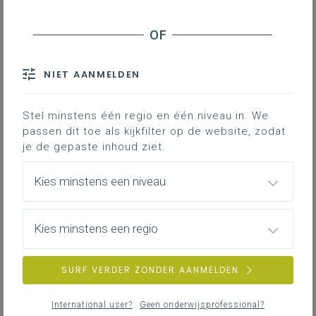
Beschouwen
Creëren
Handreflectie
Presenteren: Tiny Art Show
NIET AANMELDEN
Deze les draagt de titel van de
Stel minstens één regio en één niveau in. We
tentoonstelling
Small is beautiful
en nodigt
passen dit toe als kijkfilter op de website, zodat
je de gepaste inhoud ziet.
de leerlingen uit tot het beschouwen en
creëren van allerlei vormen van
Kies minstens een niveau
miniatuurkunst.
Kies minstens een regio
Gekoppelde leerplannen
SURF VERDER ZONDER AANMELDEN
Beschouwen
International user?
Geen onderwijsprofessional?
De leraar projecteert vier kunstwerken en