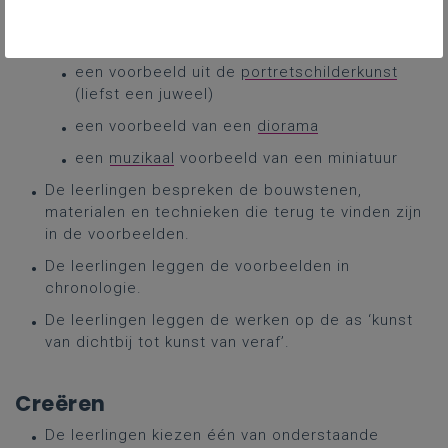
bespreekt deze klassikaal:
een voorbeeld van
boekverluchting
een voorbeeld uit de
portretschilderkunst
(liefst een juweel)
een voorbeeld van een
diorama
een
muzikaal
voorbeeld van een miniatuur
De leerlingen bespreken de bouwstenen,
materialen en technieken die terug te vinden zijn
in de voorbeelden.
De leerlingen leggen de voorbeelden in
chronologie.
De leerlingen leggen de werken op de as ‘kunst
van dichtbij tot kunst van veraf’.
Creëren
De leerlingen kiezen één van onderstaande