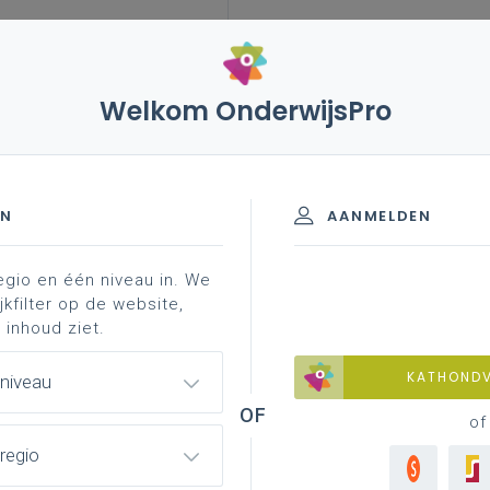
Welkom OnderwijsPro
leerplannen
vakken en leerplannen 2de graad
end materiaal
lesfiche ' ...
A-finaliteit
EN
AANMELDEN
egio en één niveau in. We
nformatie
professionalisering
jkfilter op de website,
 inhoud ziet.
KATHOND
 niveau
ken en schrijven)
of
regio