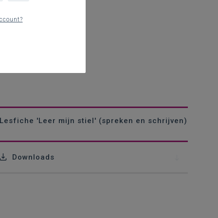
ccount?
Lesfiche 'Leer mijn stiel' (spreken en schrijven)
Downloads