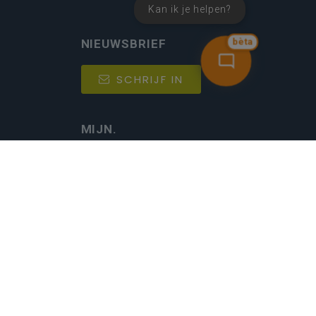
Kan ik je helpen?
NIEUWSBRIEF
bèta
SCHRIJF IN
MIJN.
Beheer
Kijkfilter