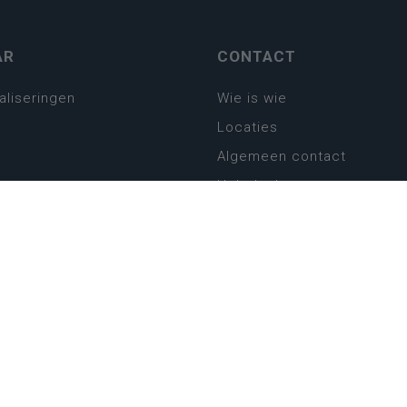
AR
CONTACT
aliseringen
Wie is wie
Locaties
Algemeen contact
Helpdesk
platform
plan basisonderwijs
! Zin in leven!
leerplannen secundair
llen secundair onderwijs
ansformatie