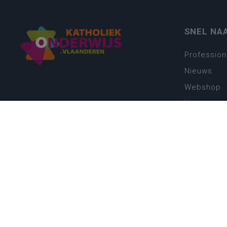
SNEL NA
Profession
Nieuws
Webshop
Vacatures
Kwaliteits
Nieuw leer
Zin in leren
Vakken en 
onderwijs
Lessentabe
Digitale tr