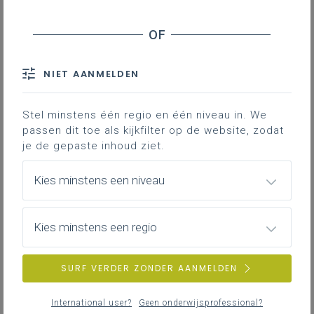
Contact
Hieronder vind je de definitieve en
volledig afgewerkte versie van het
NIET AANMELDEN
leerplan in Word; enkel deze versie
is geldig voor de volledige 2de
graad vanaf 1 september 2024.
Stel minstens één regio en één niveau in. We
passen dit toe als kijkfilter op de website, zodat
je de gepaste inhoud ziet.
Kies minstens een niveau
Kies minstens een regio
DOWNLOADS
SURF VERDER ZONDER AANMELDEN
II-Ned-a januari 24
International user?
Geen onderwijsprofessional?
WORD
306KB