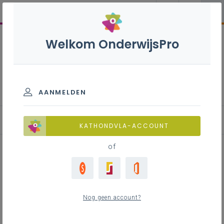
Welkom OnderwijsPro
Nederlands - 2de graad - A-
finaliteit
AANMELDEN
Leerplan
KATHONDVLA-ACCOUNT
of
Inhoudstafel
Nog geen account?
Downloads