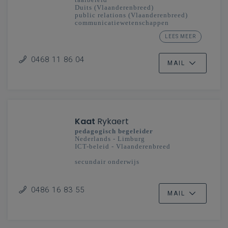
Duits (Vlaanderenbreed)
public relations (Vlaanderenbreed)
communicatiewetenschappen
(Vlaanderenbreed)
LEES MEER
taalexpert Ieder kind taalheld
secundair onderwijs
0468 11 86 04
MAIL
Kaat
Rykaert
pedagogisch begeleider
Nederlands - Limburg
ICT-beleid - Vlaanderenbreed
secundair onderwijs
0486 16 83 55
MAIL