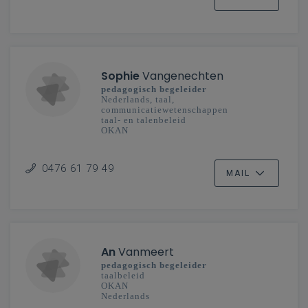
Sophie
Vangenechten
pedagogisch begeleider
Nederlands, taal,
communicatiewetenschappen
taal- en talenbeleid
OKAN
secundair onderwijs
Antwerpen
0476 61 79 49
MAIL
An
Vanmeert
pedagogisch begeleider
taalbeleid
OKAN
Nederlands