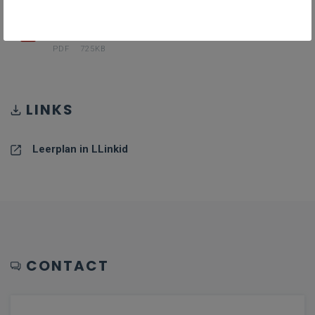
PDF II-Ned-a_januari_24
PDF
725KB
LINKS
Leerplan in LLinkid
CONTACT