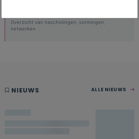
Professionalisering
Overzicht van nascholingen, vormingen,
netwerken …
NIEUWS
ALLE NIEUWS