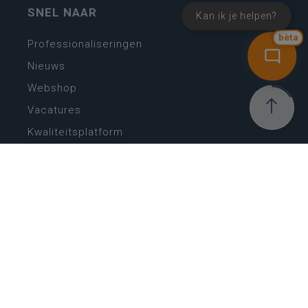
SNEL NAAR
Kan ik je helpen?
bèta
Professionaliseringen
Nieuws
Webshop
Vacatures
Kwaliteitsplatform
Nieuw leerplan basisonderwijs
Zin in leren! Zin in leven!
Vakken en leerplannen secundair onderwijs
Lessentabellen secundair onderwijs
Digitale transformatie
Schoolkalender
Scholenzoeker