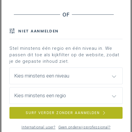
Basisinformatie
Basisinformatie over het leerplan
NIET AANMELDEN
Stel minstens één regio en één niveau in. We
passen dit toe als kijkfilter op de website, zodat
Inspirerend materiaal
je de gepaste inhoud ziet.
Didactische tips, ondersteunende documenten,
duiding bij leerinhouden …
Kies minstens een niveau
Kies minstens een regio
Achtergrond
Literatuur, onderzoek, regelgeving, interessante
SURF VERDER ZONDER AANMELDEN
websites …
International user?
Geen onderwijsprofessional?