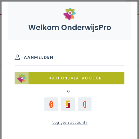
Welkom OnderwijsPro
Toerisme - 2de graad - D/A-
finaliteit
AANMELDEN
KATHONDVLA-ACCOUNT
of
Leerplan
Raadpleeg via de leerplantool of download de
Word-versie
Nog geen account?
LEERPLANTOOL