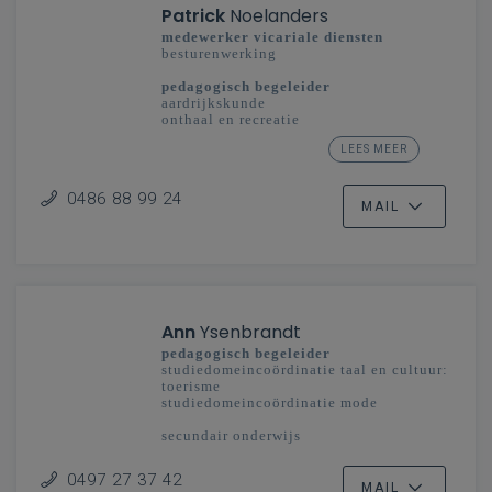
Patrick
Noelanders
medewerker vicariale diensten
besturenwerking
pedagogisch begeleider
aardrijkskunde
onthaal en recreatie
studiedomein taal en cultuur: toerisme
LEES MEER
secundair onderwijs
Limburg - Vlaanderenbreed
0486 88 99 24
MAIL
Ann
Ysenbrandt
pedagogisch begeleider
studiedomeincoördinatie taal en cultuur:
toerisme
studiedomeincoördinatie mode
secundair onderwijs
Vlaanderenbreed
0497 27 37 42
MAIL