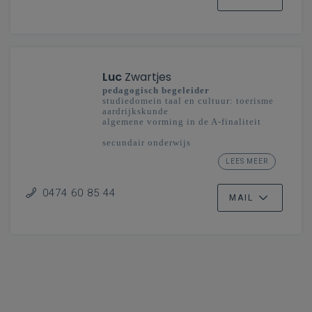
Luc
Zwartjes
pedagogisch begeleider
studiedomein taal en cultuur: toerisme
aardrijkskunde
algemene vorming in de A-finaliteit
secundair onderwijs
Oost- en West-Vlaanderen -
LEES MEER
Vlaanderenbreed
0474 60 85 44
MAIL