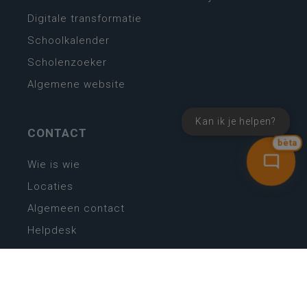
Digitale transformatie
Schoolkalender
Scholenzoeker
Algemene website
Kan ik je helpen?
CONTACT
bèta
Wie is wie
Locaties
Algemeen contact
Helpdesk
NIEUWSBRIEF