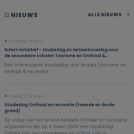
NIEUWS
ALLE NIEUWS
woensdag 29 april
Extern initiatief - studiedag en netwerkoverleg voor
de secundaire scholen Toerisme en Onthaal &
Recreatie in Howest!
Een interessante studiedag voor leraars toerisme en
onthaal & recreatie
vrijdag 13 februari
Studiedag Onthaal en recreatie (tweede en derde
graad)
Op vraag van het lerend netwerk Onthaal en recreatie
organiseren we op 4 maart 2026 een studiedag.
Ontdek hier het programma en schrijf snel in.