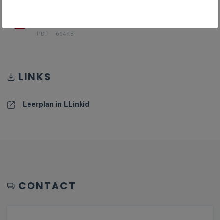
PDF II-OnRe-a_januari_24
PDF
664KB
LINKS
Leerplan in LLinkid
CONTACT