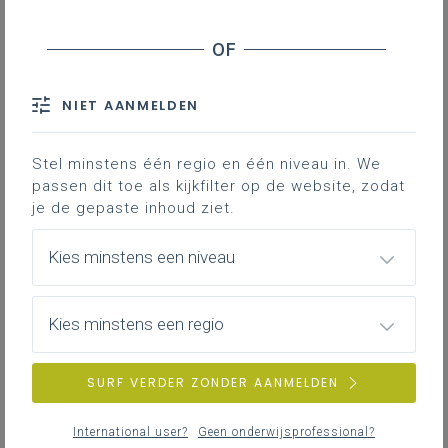
Contact
Hieronder vind je de definitieve en
volledig afgewerkte versie van het
NIET AANMELDEN
leerplan in Word; enkel deze versie
is geldig voor de volledige 2de
graad vanaf 1 september 2024.
Stel minstens één regio en één niveau in. We
passen dit toe als kijkfilter op de website, zodat
je de gepaste inhoud ziet.
Kies minstens een niveau
Kies minstens een regio
DOWNLOADS
SURF VERDER ZONDER AANMELDEN
II-OnRe-a januari 24
International user?
Geen onderwijsprofessional?
WORD
316KB