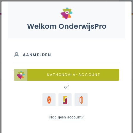
Welkom OnderwijsPro
Onthaal en recreatie - 2de
graad - A-finaliteit
AANMELDEN
Leerplan
KATHONDVLA-ACCOUNT
of
Inhoudstafel
Nog geen account?
Downloads