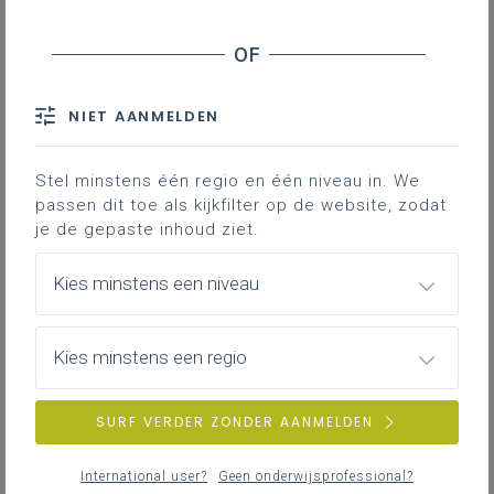
woensdag 29 april 2026
Extern initiatief - studiedag en netwerkoverleg voor
de secundaire scholen Toerisme en Onthaal &
Recreatie in Howest!
NIET AANMELDEN
vrijdag 13 februari 2026
Stel minstens één regio en één niveau in. We
Studiedag Onthaal en recreatie (tweede en derde
passen dit toe als kijkfilter op de website, zodat
graad)
je de gepaste inhoud ziet.
Kies minstens een niveau
Kies minstens een regio
SURF VERDER ZONDER AANMELDEN
International user?
Geen onderwijsprofessional?