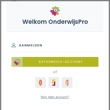
Filter
wis alle
ZOEK TOT 12 MAANDEN TERUG
Welkom OnderwijsPro
Onthaal en recreatie - 2de
graad - A-finaliteit
AANMELDEN
TOON RESULTATEN
KATHONDVLA-ACCOUNT
of
Nieuws
12
nieuwste
Nog geen account?