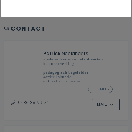
CONTACT
Patrick
Noelanders
medewerker vicariale diensten
besturenwerking
pedagogisch begeleider
aardrijkskunde
onthaal en recreatie
studiedomein taal en cultuur: toerisme
LEES MEER
secundair onderwijs
Limburg - Vlaanderenbreed
0486 88 99 24
MAIL