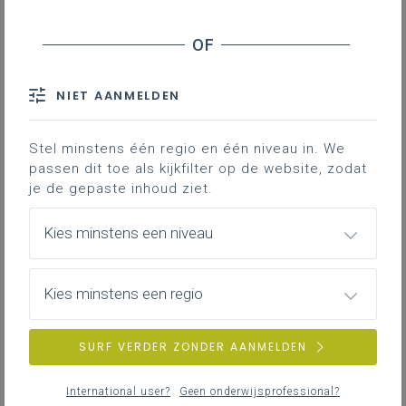
Overzicht van alle
NIET AANMELDEN
leerplandoelen
Bekijk de voorstelling die je meer uitleg geven
Stel minstens één regio en één niveau in. We
over aspecten van het leerplan:
passen dit toe als kijkfilter op de website, zodat
je de gepaste inhoud ziet.
Hier staat ingevoegde content uit een
social media netwerk dat cookies wil
Kies minstens een niveau
schrijven of uitlezen. Je hebt hiervoor
geen toestemming gegeven.
Klik hier
Kies minstens een regio
om dit alsnog toe te laten.
SURF VERDER ZONDER AANMELDEN
International user?
Geen onderwijsprofessional?