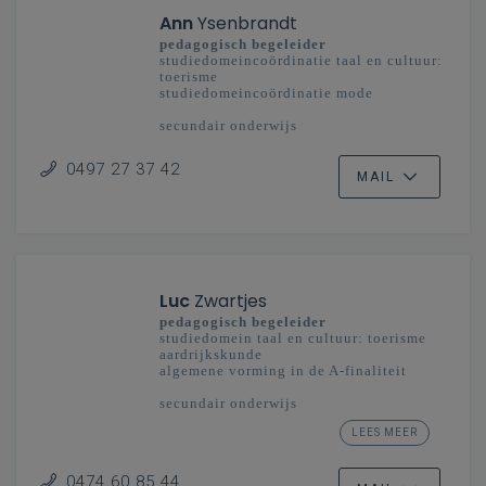
Ann
Ysenbrandt
pedagogisch begeleider
studiedomeincoördinatie taal en cultuur:
toerisme
studiedomeincoördinatie mode
secundair onderwijs
Vlaanderenbreed
0497 27 37 42
MAIL
Luc
Zwartjes
pedagogisch begeleider
studiedomein taal en cultuur: toerisme
aardrijkskunde
algemene vorming in de A-finaliteit
secundair onderwijs
Oost- en West-Vlaanderen -
LEES MEER
Vlaanderenbreed
0474 60 85 44