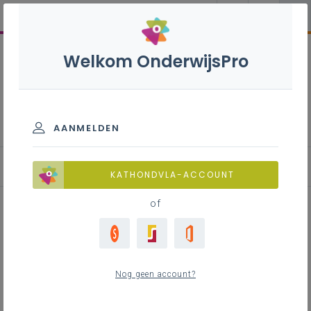
Welkom OnderwijsPro
Onthaal en recreatie - 2de
graad - A-finaliteit
AANMELDEN
Basisinformatie
KATHONDVLA-ACCOUNT
of
Inhoudstafel
Overzicht van alle leerplandoelen
Nog geen account?
Contact