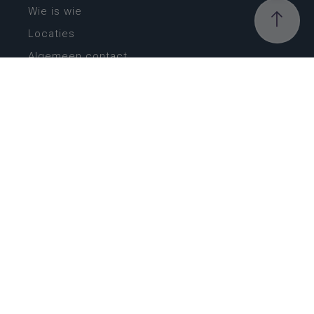
Wie is wie
Locaties
Algemeen contact
Helpdesk
NIEUWSBRIEF
SCHRIJF IN
MIJN.
Beheer
Kijkfilter