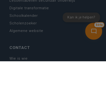
Lessentabellen secundair onderwijs
Digitale transformatie
Schoolkalender
Kan ik je helpen?
Scholenzoeker
bèta
Algemene website
CONTACT
Wie is wie
Locaties
Algemeen contact
Helpdesk
NIEUWSBRIEF