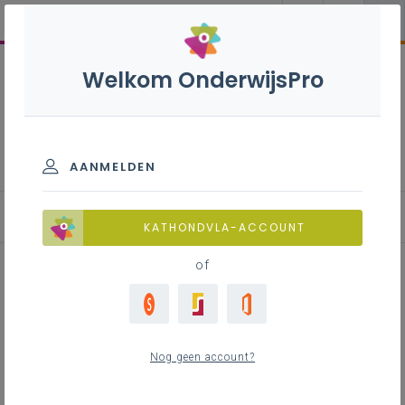
Welkom OnderwijsPro
Medewerker fastfood S - 2de
graad - A-finaliteit
AANMELDEN
Leerplan
KATHONDVLA-ACCOUNT
of
Inhoudstafel
Nog geen account?
Downloads