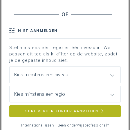
Hieronder vind je de definitieve en
volledig afgewerkte versie van het
leerplan in Word; enkel deze versie
NIET AANMELDEN
is geldig voor de volledige 2de
graad vanaf 1 september 2024.
Stel minstens één regio en één niveau in. We
passen dit toe als kijkfilter op de website, zodat
je de gepaste inhoud ziet.
Kies minstens een niveau
DOWNLOADS
Kies minstens een regio
II-MeFa-a januari 24
SURF VERDER ZONDER AANMELDEN
WORD
297KB
International user?
Geen onderwijsprofessional?