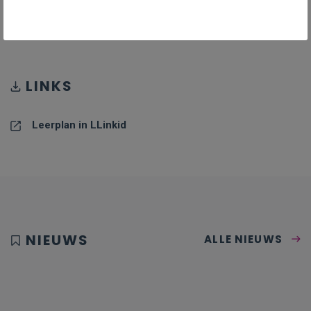
PDF II-MeFa-a_januari_24
PDF
619KB
LINKS
Leerplan in LLinkid
NIEUWS
ALLE NIEUWS