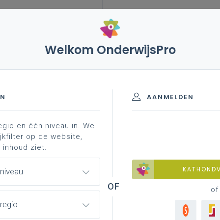
Welkom OnderwijsPro
leerplannen
vakken en leerplannen 2de graad
ond
-finaliteit
EN
AANMELDEN
egio en één niveau in. We
materiaal
achtergrond
jkfilter op de website,
 inhoud ziet.
KATHOND
 niveau
of
regio
Boekenplank