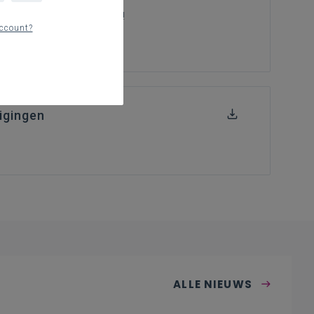
slag te gaan in de klas!
ccount?
igingen
ALLE NIEUWS