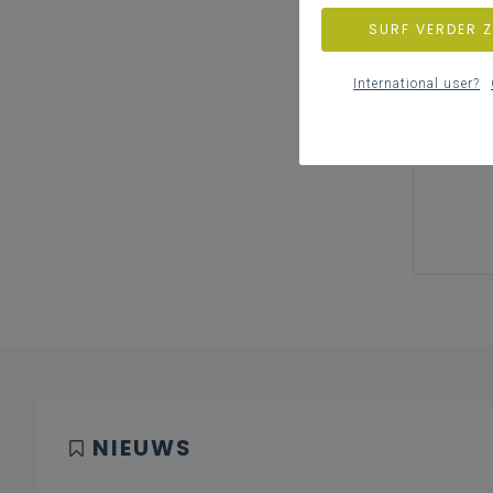
SURF VERDER 
International user?
NIEUWS