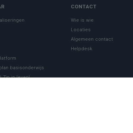
AR
CONTACT
aliseringen
Wie is wie
Locaties
Algemeen contact
Helpdesk
platform
plan basisonderwijs
! Zin in leven!
leerplannen secundair
llen secundair onderwijs
ansformatie
ender
eker