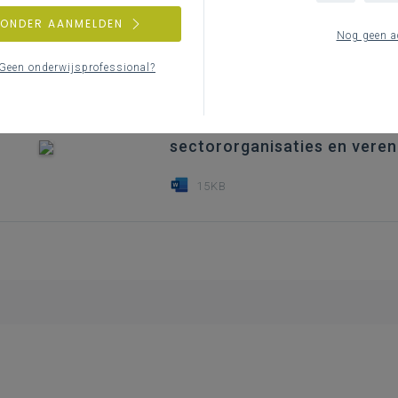
Inspiratie om met boeken aan de 
ZONDER AANMELDEN
Nog geen a
15KB
Geen onderwijsprofessional?
sectororganisaties en veren
15KB