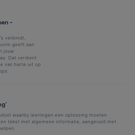
pen -
’s verbindt,
 vorm geeft aan
t jouw
au. Dat verdient
 van harte uit op
ops.
ng'
andoel waarbij leerlingen een oplossing moeten
en tekst met algemene informatie, aangevuld met
helpen.