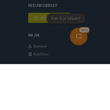
NIEUWSBRIEF
SCHRIJF IN
Kan ik je helpen?
bèta
MIJN.
Beheer
Kijkfilter