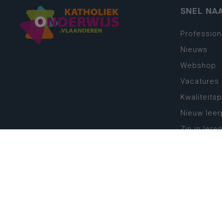
SNEL NA
Profession
Nieuws
Webshop
Vacatures
Kwaliteits
Nieuw leer
Zin in leren
Vakken en 
onderwijs
Lessentabe
Digitale tr
Schoolkal
Scholenzo