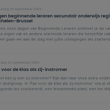
nsdag 30 september 2025
en beginnende leraren secundair onderwijs reg
helen-Brussel
ens onze dagen van Beginnende Leraren ontmoet je de va
je eigen vak en andere startende leraren die hetzelfde va
n gaan we aan de slag met jullie uitdagingen als startend
naast krijg je ook de kans je verder te professionaliseren 
verschrijdende topics.
rdere data
helen
jdag 26 september 2025
 voor de klas als zij-instromer
of ken jij een zij-instromer? Kijk dan naar onze extra onde
 doelgroep. In 'Pas voor de klas als zij-instromer' sta je sti
goede les voorbereidt, een lessenreeks plant, een les di
akt en feedback geeft en evalueert.