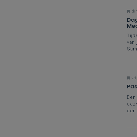
di
Dag
Mec
Tijd
van 
Same
Daar
vako
Mee
Mec
vri
Pas
Ben 
deze
een 
aanp