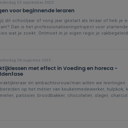
nderdag 25 september 2025
en voor beginnende leraren
jij dit schooljaar of vorig jaar gestart als leraar of heb je e
eam? Dan is het professionaliseringstraject voor startende
ies wat je zoekt. Ontmoet in je eigen regio je vakbegeleid
ega-starters, wissel ervaringen uit, breid je netwerk uit en 
praktische, didactische tips.
nderdag 28 augustus 2025
ktijklessen met effect in Voeding en horeca -
ddenfase
praktijkleraar en ambachtsvrouw/man willen we leerlingen
bereiden op het métier van keukenmedewerker, hulpkok, ko
elier, patissier, broodbakker, chocolatier, slager, charcuti
 willen dat onze lessen het gewenste effect hebben. In 
rage vertalen we deze principes naar een praktijkles in he
ding en horeca.