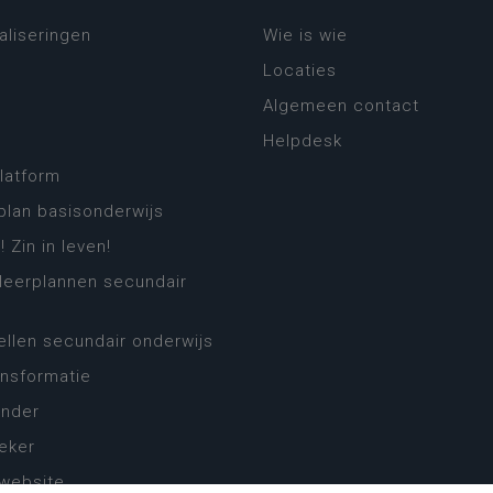
aliseringen
Wie is wie
Locaties
Algemeen contact
Helpdesk
platform
plan basisonderwijs
! Zin in leven!
leerplannen secundair
llen secundair onderwijs
ansformatie
ender
eker
website