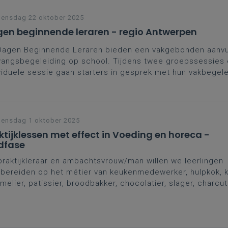
ensdag 22 oktober 2025
en beginnende leraren - regio Antwerpen
Dagen Beginnende Leraren bieden een vakgebonden aanvul
angsbegeleiding op school. Tijdens twee groepssessies
viduele sessie gaan starters in gesprek met hun vakbegel
ega’s. Een kans om zelfvertrouwen te versterken, contacte
den en leerplangericht te groeien in het vak. Moedig je st
e schrijven en zo sterker aan de slag te gaan.
ensdag 1 oktober 2025
ktijklessen met effect in Voeding en horeca -
dfase
praktijkleraar en ambachtsvrouw/man willen we leerlingen
bereiden op het métier van keukenmedewerker, hulpkok, ko
elier, patissier, broodbakker, chocolatier, slager, charcuti
 willen dat onze lessen het gewenste effect hebben. In 
rage vertalen we deze principes naar een praktijkles in he
ding en horeca.