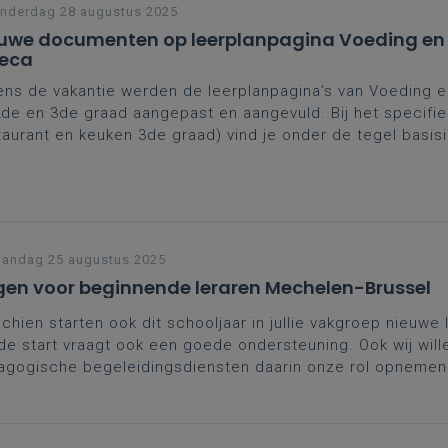
nderdag 28 augustus 2025
uwe documenten op leerplanpagina Voeding en
eca
ens de vakantie werden de leerplanpagina’s van Voeding e
de en 3de graad aangepast en aangevuld. Bij het specifie
aurant en keuken 3de graad) vind je onder de tegel basis
item ‘Ondersteunende documenten’ en een item ‘Werkplek
andag 25 augustus 2025
en voor beginnende leraren Mechelen-Brussel
chien starten ook dit schooljaar in jullie vakgroep nieuwe 
e start vraagt ook een goede ondersteuning. Ook wij wille
agogische begeleidingsdiensten daarin onze rol opnemen
n voor beginnende leraren.