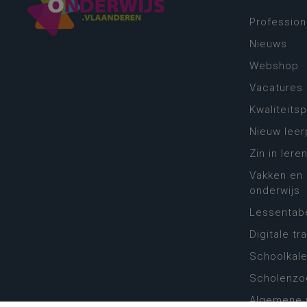
Profession
Nieuws
Webshop
Vacatures
Kwaliteits
Nieuw leer
Zin in leren
Vakken en 
onderwijs
Lessentabe
Digitale tr
Schoolkal
Scholenzo
Algemene 