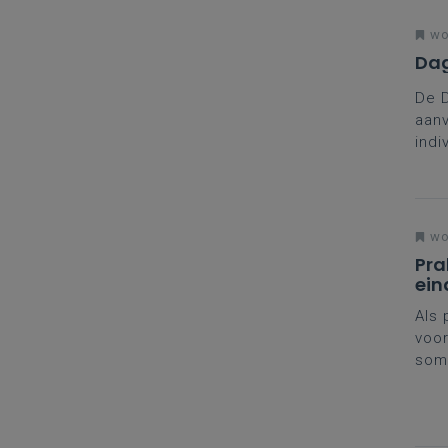
wo
Dag
De 
aanv
indi
coll
brei
in t
wo
Pra
ein
Als 
voor
somm
… We
bijd
Voe