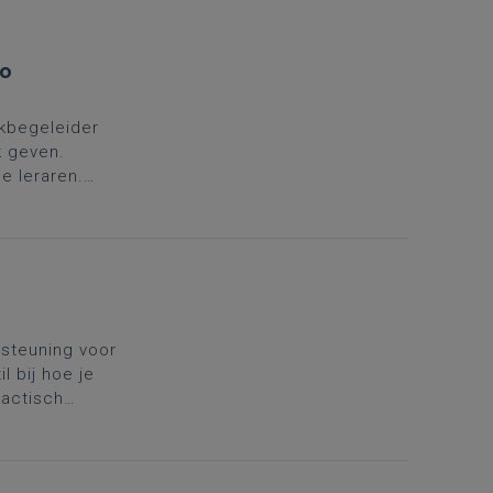
io
kbegeleider
k geven.
e leraren.
in
rsteuning voor
l bij hoe je
dactisch