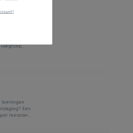
ccount?
richting
krachtige
e vakgroep
ing. Daarom
.
Kies
 leerlingen
itdaging? Een
per leerplan,