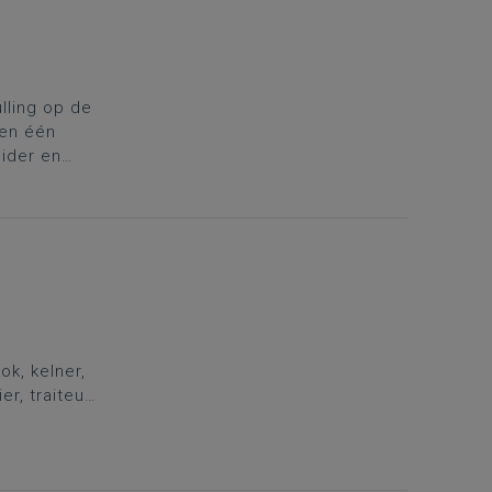
ling op de
 en één
eider en
n uit te
arter aan om
k, kelner,
er, traiteur
deze
t domein