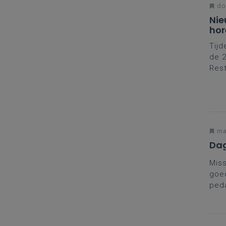
do
Nie
hor
Tijd
de 2
Rest
een 
ma
Dag
Miss
goed
ped
Dage