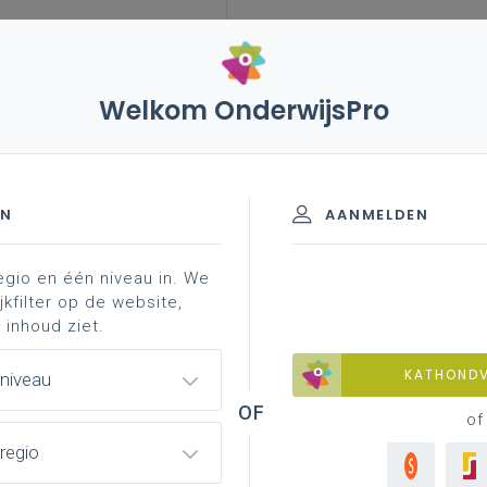
Welkom OnderwijsPro
leerplannen
vakken en leerplannen 2de graad
-finaliteit
EN
AANMELDEN
egio en één niveau in. We
materiaal
achtergrond
jkfilter op de website,
 inhoud ziet.
KATHOND
 niveau
of
regio