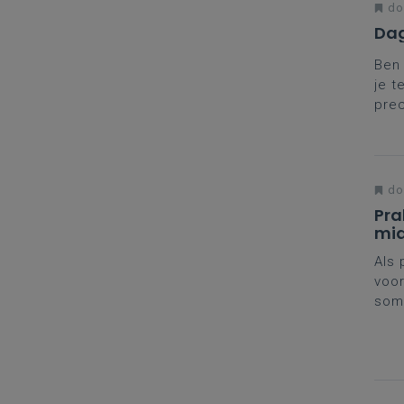
do
Dag
Ben 
je t
prec
coll
met 
do
Pra
mi
Als 
voor
somm
… We
bijd
Voe