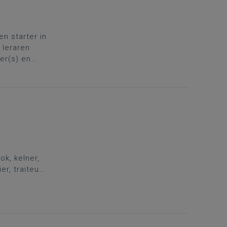
en starter in
 leraren
er(s) en
vul je rugzak
k, kelner,
er, traiteur
deze
t domein