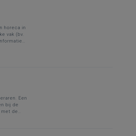
n horeca in
ke vak (bv.
informatie
leren’.
leraren. Een
n bij de
 met de