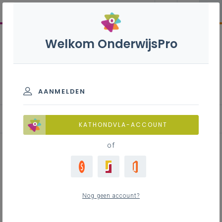
Welkom OnderwijsPro
Bandenmonteur S - 2de graad -
A-finaliteit
AANMELDEN
Leerplan
KATHONDVLA-ACCOUNT
of
Inhoudstafel
Nog geen account?
Downloads