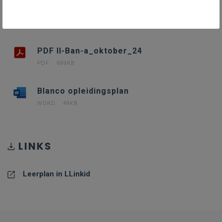
II-Ban-a oktober 24
WORD
827KB
PDF II-Ban-a_oktober_24
PDF
699KB
Blanco opleidingsplan
WORD
49KB
LINKS
Leerplan in LLinkid