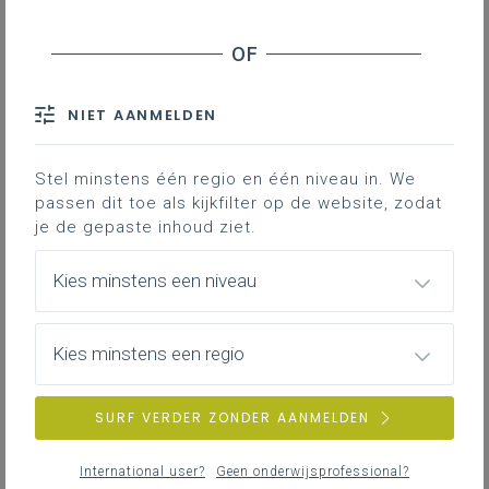
Contact
Hieronder vind je de definitieve en
volledig afgewerkte versie van het
NIET AANMELDEN
leerplan in Word; enkel deze versie
is geldig voor de volledige 2de
graad vanaf 1 september 2024.
Stel minstens één regio en één niveau in. We
passen dit toe als kijkfilter op de website, zodat
Blanco opleidingsplan
49KB word
je de gepaste inhoud ziet.
Kies minstens een niveau
Kies minstens een regio
SURF VERDER ZONDER AANMELDEN
DOWNLOADS
International user?
Geen onderwijsprofessional?