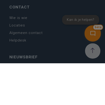
CONTACT
Wie is wie
Kan ik je helpen?
Locaties
bèta
Algemeen contact
Helpdesk
NIEUWSBRIEF
SCHRIJF IN
MIJN.
Beheer
Kijkfilter